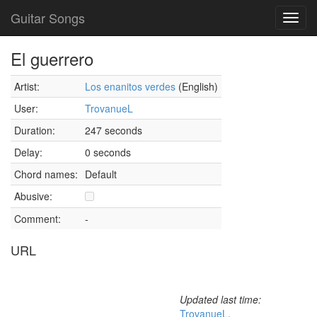
Guitar Songs
Toggl
navig
El guerrero
Artist:
Los enanitos verdes
(English)
User:
TrovanueL
Duration:
247 seconds
Delay:
0 seconds
Chord names:
Default
Abusive:
Comment:
-
URL
Updated last time:
TrovanueL
,