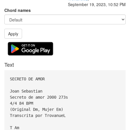
September 19, 2023, 10:52 PM
Chord names
Apply
Text
SECRETO DE AMOR
Joan Sebastian
Secreto de amor 2000 273s
4/4 84 BPM
(Original Dm, Mujer Em)
Transcrita por TrovanueL
T Am