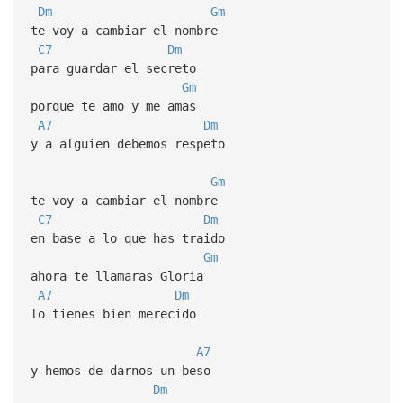
Dm
Gm
te voy a cambiar el nombre
C7
Dm
para guardar el secreto
Gm
porque te amo y me amas
A7
Dm
y a alguien debemos respeto
Gm
te voy a cambiar el nombre
C7
Dm
en base a lo que has traido
Gm
ahora te llamaras Gloria
A7
Dm
lo tienes bien merecido
A7
y hemos de darnos un beso
Dm