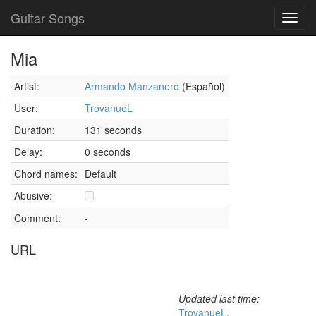
Guitar Songs
Toggl
navig
Mia
Artist:
Armando Manzanero
(Español)
User:
TrovanueL
Duration:
131 seconds
Delay:
0 seconds
Chord names:
Default
Abusive:
Comment:
-
URL
Updated last time:
TrovanueL
,