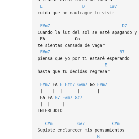
E
D
C#7
cuida que no naufrague tu vivir
F#m7
D7
Cuando la luz del sol se esté apagando y
E∆
Go
te sientas cansada de vagar
F#m7
B7
piensa que yo por ti estaré esperando
E
hasta que tu decidas regresar
F#m7
F∆
E
F#m7
G#m7
Go
F#m7
| | | | |
F∆
E∆
G7
F#m7
G#7
| | |
INTERLUDIO
C#m
G#7
C#m
Supiste enclarecer mis pensamientos
B