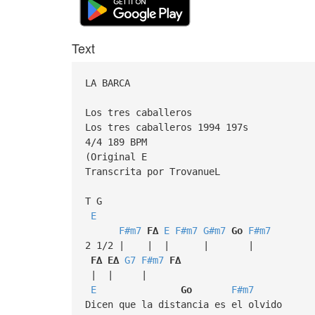
Text
LA BARCA
Los tres caballeros
Los tres caballeros 1994 197s
4/4 189 BPM
(Original E
Transcrita por TrovanueL
T G
E
F#m7
F∆
E
F#m7
G#m7
Go
F#m7
2 1/2 | | | | |
F∆
E∆
G7
F#m7
F∆
| | |
E
Go
F#m7
Dicen que la distancia es el olvido