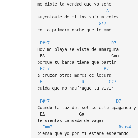
me diste la verdad que yo soñé
A
auyentaste de mi los sufrimientos
G#7
en la primera noche que te amé
F#m7
D7
Hoy mi playa se viste de amargura
E∆
G#o
porque tu barca tiene que partir
F#m7
B7
a cruzar otros mares de locura
E
D
C#7
cuida que no naufrague tu vivir
F#m7
D7
Cuando la luz del sol se esté apagando y
E∆
Go
te sientas cansada de vagar
F#m7
Bsus4
piensa que yo por ti estaré esperando