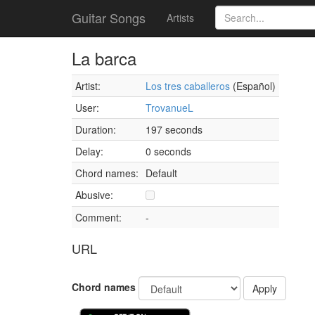
Guitar Songs
Artists
La barca
Artist:
Los tres caballeros
(Español)
User:
TrovanueL
Duration:
197 seconds
Delay:
0 seconds
Chord names:
Default
Abusive:
Comment:
-
URL
Chord names
Apply