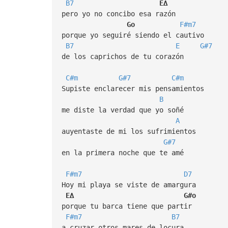
B7
E∆
pero yo no concibo esa razón
Go
F#m7
porque yo seguiré siendo el cautivo
B7
E
G#7
de los caprichos de tu corazón
C#m
G#7
C#m
Supiste enclarecer mis pensamientos
B
me diste la verdad que yo soñé
A
auyentaste de mi los sufrimientos
G#7
en la primera noche que te amé
F#m7
D7
Hoy mi playa se viste de amargura
E∆
G#o
porque tu barca tiene que partir
F#m7
B7
a cruzar otros mares de locura