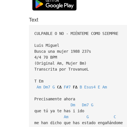
Text
CULPABLE O NO - MIÉNTEME COMO SIEMPRE
Luis Miguel
Busca una mujer 1988 237s
4/4 70 BPM
(Original Am, Mujer Bm)
Transcrita por TrovanueL
T Em
Am
Dm7
G
C∆
F#7
F∆
B
Esus4
E
Am
Precisamente ahora
Dm
Dm7
G
que tú ya te has i ido
Am
G
C
me han dicho que has estado engañándome