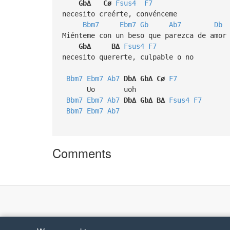
Gb∆
Cø
Fsus4
F7
necesito creérte, convénceme
Bbm7
Ebm7
Gb
Ab7
Db
Miénteme con un beso que parezca de amor
Gb∆
B∆
Fsus4
F7
necesito quererte, culpable o no
Bbm7
Ebm7
Ab7
Db∆
Gb∆
Cø
F7
Uo uoh
Bbm7
Ebm7
Ab7
Db∆
Gb∆
B∆
Fsus4
F7
Bbm7
Ebm7
Ab7
Comments