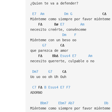
¿Quien te va a defender?
E7
Am
Dm
G
C∆
Miénteme como siempre por favor miénteme
F∆
Bø
E7
Am
necesito creérte, convénceme
Dm
F
Miénteme con un beso oo
G7
C∆
que parezca de amor
F∆
Bb∆
Esus4
E7
Am
necesito quererte, culpable o no
Dm7
G7
C∆
Uo uo oo oh Uh Ouh
C7
F∆
B
Esus4
E7
F7
ADORNO
Bbm7
Ebm7
Ab7
Db
Miénteme como siempre por favor miénteme