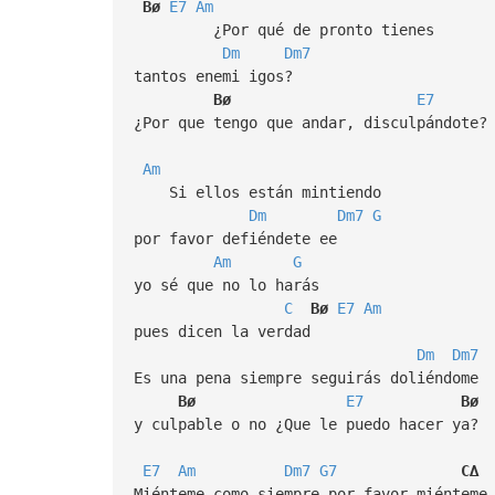
Bø
E7
Am
¿Por qué de pronto tienes
Dm
Dm7
tantos enemi igos?
Bø
E7
¿Por que tengo que andar, disculpándote?
Am
Si ellos están mintiendo
Dm
Dm7
G
por favor defiéndete ee
Am
G
yo sé que no lo harás
C
Bø
E7
Am
pues dicen la verdad
Dm
Dm7
Es una pena siempre seguirás doliéndome
Bø
E7
Bø
y culpable o no ¿Que le puedo hacer ya?
E7
Am
Dm7
G7
C∆
Miénteme como siempre por favor miénteme