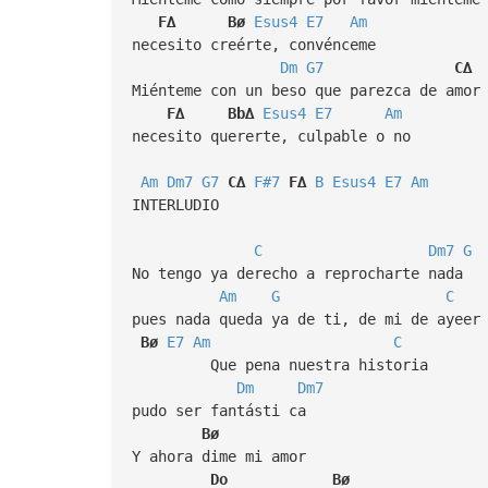
F∆
Bø
Esus4
E7
Am
necesito creérte, convénceme
Dm
G7
C∆
Miénteme con un beso que parezca de amor
F∆
Bb∆
Esus4
E7
Am
necesito quererte, culpable o no
Am
Dm7
G7
C∆
F#7
F∆
B
Esus4
E7
Am
INTERLUDIO
C
Dm7
G
No tengo ya derecho a reprocharte nada
Am
G
C
pues nada queda ya de ti, de mi de ayeer
Bø
E7
Am
C
Que pena nuestra historia
Dm
Dm7
pudo ser fantásti ca
Bø
Y ahora dime mi amor
Do
Bø