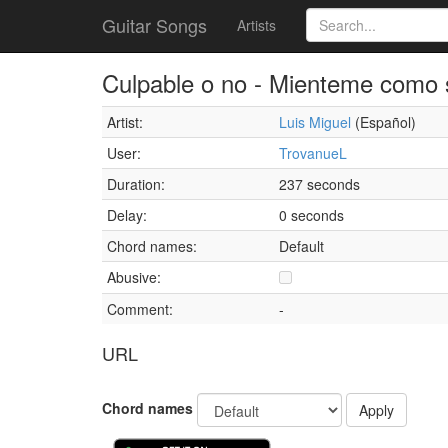
Guitar Songs
Artists
Culpable o no - Mienteme como
Artist:
Luis Miguel
(Español)
User:
TrovanueL
Duration:
237 seconds
Delay:
0 seconds
Chord names:
Default
Abusive:
Comment:
-
URL
Chord names
Apply