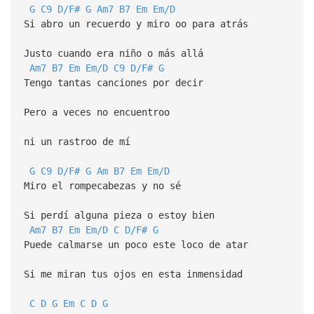
G
C9
D/F#
G
Am7
B7
Em
Em/D
Si abro un recuerdo y miro oo para atrás
Justo cuando era niño o más allá
Am7
B7
Em
Em/D
C9
D/F#
G
Tengo tantas canciones por decir
Pero a veces no encuentroo
ni un rastroo de mí
G
C9
D/F#
G
Am
B7
Em
Em/D
Miro el rompecabezas y no sé
Si perdí alguna pieza o estoy bien
Am7
B7
Em
Em/D
C
D/F#
G
Puede calmarse un poco este loco de atar
Si me miran tus ojos en esta inmensidad
C
D
G
Em
C
D
G