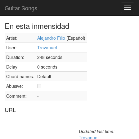
Guitar Songs
Toggl
navig
En esta inmensidad
Artist:
Alejandro Filio
(Español)
User:
TrovanueL
Duration:
248 seconds
Delay:
0 seconds
Chord names:
Default
Abusive:
Comment:
-
URL
Updated last time:
TrovanueL
,