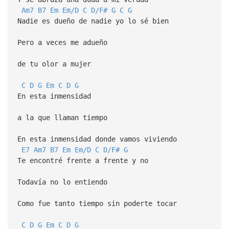
Am7
B7
Em
Em/D
C
D/F#
G
C
G
Nadie es dueño de nadie yo lo sé bien
Pero a veces me adueño
de tu olor a mujer
C
D
G
Em
C
D
G
En esta inmensidad
a la que llaman tiempo
En esta inmensidad donde vamos viviendo
E7
Am7
B7
Em
Em/D
C
D/F#
G
Te encontré frente a frente y no
Todavía no lo entiendo
Como fue tanto tiempo sin poderte tocar
C
D
G
Em
C
D
G