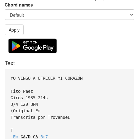
Chord names
Apply
Text
YO VENGO A OFRECER MI CORAZÓN
Fito Paez
Giros 1985 214s
3/4 120 BPM
(Original Em
Transcrita por TrovanueL
T
Em
G∆/D
C∆
Bm7