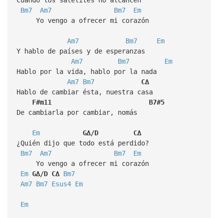
Bm7
Am7
Bm7
Em
Yo vengo a ofrecer mi corazón
Am7
Bm7
Em
Y hablo de países y de esperanzas
Am7
Bm7
Em
Hablo por la vida, hablo por la nada
Am7
Bm7
C∆
Hablo de cambiar ésta, nuestra casa
F#m11
B7#5
De cambiarla por cambiar, nomás
Em
G∆/D
C∆
¿Quién dijo que todo está perdido?
Bm7
Am7
Bm7
Em
Yo vengo a ofrecer mi corazón
Em
G∆/D
C∆
Bm7
Am7
Bm7
Esus4
Em
Em