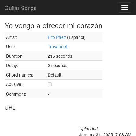
Guitar Songs
Toggl
navig
Yo vengo a ofrecer mi corazón
Artist:
Fito Páez
(Español)
User:
TrovanueL
Duration:
215 seconds
Delay:
0 seconds
Chord names:
Default
Abusive:
Comment:
-
URL
Uploaded:
January 31, 2025, 7:08 AM