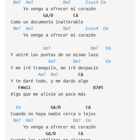
Bm7
Am7
Bm7
Esus4
Em
Yo vengo a ofrecer mi corazón
G∆/D
C∆
Como un documento inalterable
Bm7
Am7
Bm7
Esus4
Em
Yo vengo a ofrecer mi corazón
Am7
Bm7
Em
Y uniré las puntas de un mismo lazo
Am7
Bm7
Em
Y me iré tranquilo, me iré despacio
Am7
Bm7
C∆
Y te daré todo, y me darás algo
F#m11
B7#5
Algo que me alivie un poco más
Em
G∆/D
C∆
Cuando no haya nadie cerca o lejos
Bm7
Am7
Bm7
Em
Yo vengo a ofrecer mi corazón
G∆/D
C∆
Cuando los satélites no alcancen