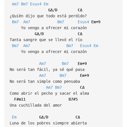
Am7
Bm7
Esus4
Em
G∆/D
C∆
¿Quién dijo que todo está perdido?
Bm7
Am7
Bm7
Esus4
Em+9
Yo vengo a ofrecer mi corazón
G∆/D
C∆
Tanta sangre que se llevó el río
Bm7
Am7
Bm7
Esus4
Em
Yo vengo a ofrecer mi corazón
Am7
Bm7
Em+9
No será tan fácil, ya sé qué pasa
Am7
Bm7
Em+9
No será tan simple como pensaba
Am7
Bm7
C∆
Como abrir el pecho y sacar el alma
F#m11
B7#5
Una cuchillada del amor
Em
G∆/D
C∆
Luna de los pobres siempre abierta