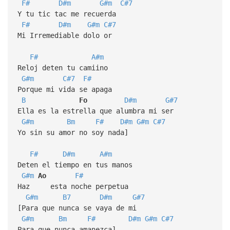
F#
D#m
G#m
C#7
Y tu tic tac me recuerda
F#
D#m
G#m
C#7
Mi Irremediable dolo or
F#
A#m
Reloj deten tu camiino
G#m
C#7
F#
Porque mi vida se apaga
B
Fo
D#m
G#7
Ella es la estrella que alumbra mi ser
G#m
Bm
F#
D#m
G#m
C#7
Yo sin su amor no soy nada]
F#
D#m
A#m
Deten el tiempo en tus manos
G#m
Ao
F#
Haz esta noche perpetua
G#m
B7
D#m
G#7
[Para que nunca se vaya de mi
G#m
Bm
F#
D#m
G#m
C#7
Para que nunca amanezca]