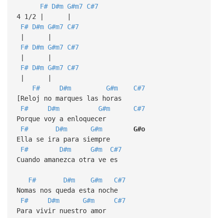
F#
D#m
G#m7
C#7
4 1/2 | |
F#
D#m
G#m7
C#7
| |
F#
D#m
G#m7
C#7
| |
F#
D#m
G#m7
C#7
| |
F#
D#m
G#m
C#7
[Reloj no marques las horas
F#
D#m
G#m
C#7
Porque voy a enloquecer
F#
D#m
G#m
G#o
Ella se ira para siempre
F#
D#m
G#m
C#7
Cuando amanezca otra ve es
F#
D#m
G#m
C#7
Nomas nos queda esta noche
F#
D#m
G#m
C#7
Para vivir nuestro amor