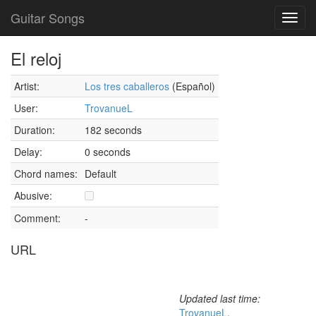
Guitar Songs
Toggl
navig
El reloj
Artist:
Los tres caballeros
(Español)
User:
TrovanueL
Duration:
182 seconds
Delay:
0 seconds
Chord names:
Default
Abusive:
Comment:
-
URL
Updated last time:
TrovanueL
,