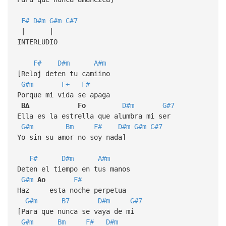
F#
D#m
G#m
C#7
| |
INTERLUDIO
F#
D#m
A#m
[Reloj deten tu camiino
G#m
F+
F#
Porque mi vida se apaga
B∆
Fo
D#m
G#7
Ella es la estrella que alumbra mi ser
G#m
Bm
F#
D#m
G#m
C#7
Yo sin su amor no soy nada]
F#
D#m
A#m
Deten el tiempo en tus manos
G#m
Ao
F#
Haz esta noche perpetua
G#m
B7
D#m
G#7
[Para que nunca se vaya de mi
G#m
Bm
F#
D#m