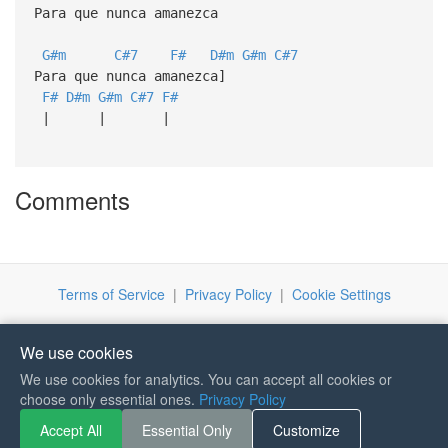
Para que nunca amanezca
G#m
C#7
F#
D#m
G#m
C#7
Para que nunca amanezca]
F#
D#m
G#m
C#7
F#
| | |
Comments
Terms of Service
|
Privacy Policy
|
Cookie Settings
We use cookies
We use cookies for analytics. You can accept all cookies or
If you like Guitar Songs, you
choose only essential ones.
Privacy Policy
can buy me a coffee :)
Accept All
Essential Only
Customize