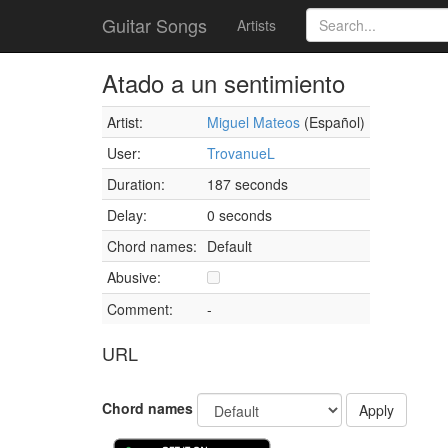
Guitar Songs
Artists
Atado a un sentimiento
Artist:
Miguel Mateos
(Español)
User:
TrovanueL
Duration:
187 seconds
Delay:
0 seconds
Chord names:
Default
Abusive:
Comment:
-
URL
Chord names
Apply