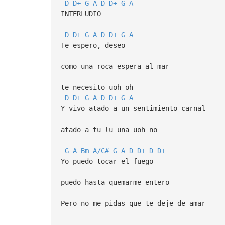
D
D+
G
A
D
D+
G
A
INTERLUDIO
D
D+
G
A
D
D+
G
A
Te espero, deseo
como una roca espera al mar
te necesito uoh oh
D
D+
G
A
D
D+
G
A
Y vivo atado a un sentimiento carnal
atado a tu lu una uoh no
G
A
Bm
A/C#
G
A
D
D+
D
D+
Yo puedo tocar el fuego
puedo hasta quemarme entero
Pero no me pidas que te deje de amar