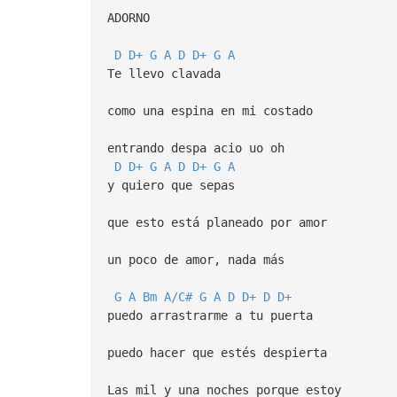
ADORNO
D
D+
G
A
D
D+
G
A
Te llevo clavada
como una espina en mi costado
entrando despa acio uo oh
D
D+
G
A
D
D+
G
A
y quiero que sepas
que esto está planeado por amor
un poco de amor, nada más
G
A
Bm
A/C#
G
A
D
D+
D
D+
puedo arrastrarme a tu puerta
puedo hacer que estés despierta
Las mil y una noches porque estoy