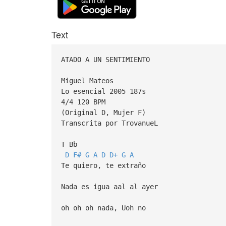
Text
ATADO A UN SENTIMIENTO
Miguel Mateos
Lo esencial 2005 187s
4/4 120 BPM
(Original D, Mujer F)
Transcrita por TrovanueL
T Bb
D
F#
G
A
D
D+
G
A
Te quiero, te extraño
Nada es igua aal al ayer
oh oh oh nada, Uoh no