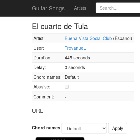
Guitar Songs
Artists
El cuarto de Tula
Artist:
Buena Vista Social Club
(Español)
User:
TrovanueL
Duration:
445 seconds
Delay:
0 seconds
Chord names:
Default
Abusive:
Comment:
-
URL
Chord names
Apply