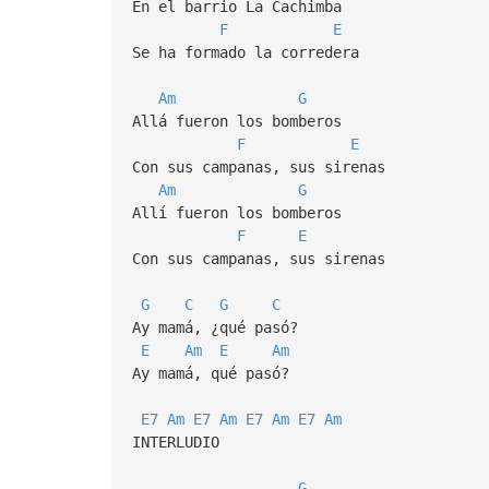
En el barrio La Cachimba
F
E
Se ha formado la corredera
Am
G
Allá fueron los bomberos
F
E
Con sus campanas, sus sirenas
Am
G
Allí fueron los bomberos
F
E
Con sus campanas, sus sirenas
G
C
G
C
Ay mamá, ¿qué pasó?
E
Am
E
Am
Ay mamá, qué pasó?
E7
Am
E7
Am
E7
Am
E7
Am
INTERLUDIO
G