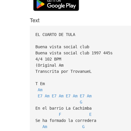
Text
EL CUARTO DE TULA
Buena vista social club
Buena vista social club 1997 445s
4/4 102 BPM
(Original Am
Transcrita por TrovanueL
T Em
Am
E7
Am
E7
Am
E7
Am
E7
Am
G
En el barrio La Cachimba
F
E
Se ha formado la corredera
Am
G