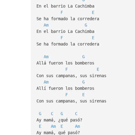
En el barrio La Cachimba
F
E
Se ha formado la corredera
Am
G
En el barrio La Cachimba
F
E
Se ha formado la corredera
Am
G
Allá fueron los bomberos
F
E
Con sus campanas, sus sirenas
Am
G
Allí fueron los bomberos
F
E
Con sus campanas, sus sirenas
G
C
G
C
Ay mamá, ¿qué pasó?
E
Am
E
Am
Ay mamá, qué pasó?