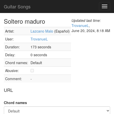
Guitar Songs
Toggl
navig
Soltero maduro
Updated last time:
TrovanueL
,
June 20, 2024, 8:18 AM
Artist:
Lazcano Malo
(Español)
User:
TrovanueL
Duration:
173 seconds
Delay:
0 seconds
Chord names:
Default
Abusive:
Comment:
-
URL
Chord names