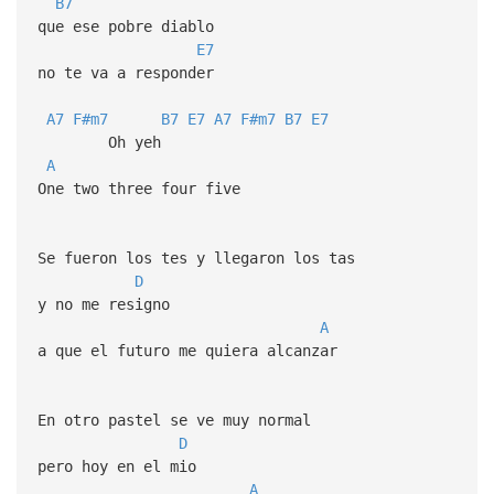
B7
que ese pobre diablo
E7
no te va a responder
A7
F#m7
B7
E7
A7
F#m7
B7
E7
Oh yeh
A
One two three four five
Se fueron los tes y llegaron los tas
D
y no me resigno
A
a que el futuro me quiera alcanzar
En otro pastel se ve muy normal
D
pero hoy en el mio
A