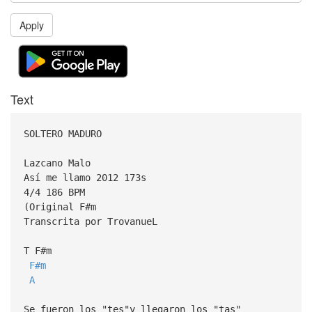
Apply
Text
SOLTERO MADURO
Lazcano Malo
Así me llamo 2012 173s
4/4 186 BPM
(Original F#m
Transcrita por TrovanueL
T F#m
F#m
A
Se fueron los "tes"y llegaron los "tas"