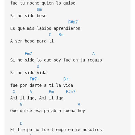
fue tu noche quien lo quiso
Bm
Si he sido beso
F#m7
Es que mis labios aprendieron
G
Bm
A ser beso para ti
Em7
A
Si he sido lo que soy fue en tu regazo
D
Si he sido vida
F#7
Bm
fue por darte a ti la vida
G
A
Bm
F#m7
Ami ii iga, Ami ii iga
G
A
Que dulce esa palabra suena hoy
D
El tiempo no fue tiempo entre nosotros