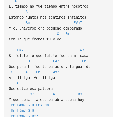
D
El tiempo no fue tiempo entre nosotros
A
Estando juntos nos sentimos infinitos
Bm
F#m7
Y el universo era pequeño comparado
G
Bm
Con lo que éramos tu y yo
Em7
A7
Si fuiste lo que fuiste fue en mi casa
D
F#7
Bm
Que para ti fue tu palacio y tu guarida
G
A
Bm
F#m7
Ami ii iga, Ami ii iga
G
Que dulce esa palabra
Em7
A
Bm
Y que sencilla esa palabra suena hoy
Bm
F#m7
G
D
Em7
Bm
Bm
F#m7
G
D
Bm
F#m7
G
Bm7