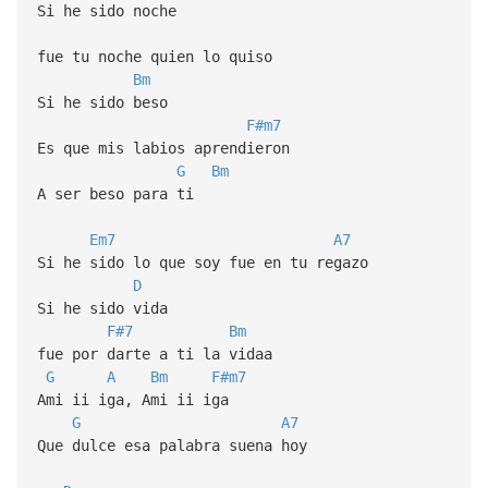
Si he sido noche
fue tu noche quien lo quiso
Bm
Si he sido beso
F#m7
Es que mis labios aprendieron
G
Bm
A ser beso para ti
Em7
A7
Si he sido lo que soy fue en tu regazo
D
Si he sido vida
F#7
Bm
fue por darte a ti la vidaa
G
A
Bm
F#m7
Ami ii iga, Ami ii iga
G
A7
Que dulce esa palabra suena hoy