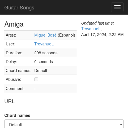
Guitar Songs
Toggl
navig
Amiga
Updated last time:
TrovanueL
,
April 17, 2024, 2:22 AM
Artist:
Miguel Bosé
(Español)
User:
TrovanueL
Duration:
298 seconds
Delay:
0 seconds
Chord names:
Default
Abusive:
Comment:
-
URL
Chord names