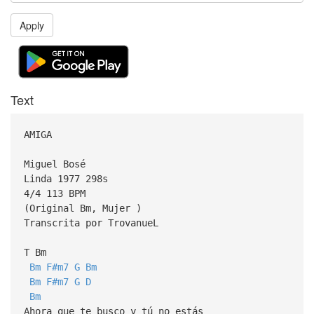
Apply
Text
AMIGA
Miguel Bosé
Linda 1977 298s
4/4 113 BPM
(Original Bm, Mujer )
Transcrita por TrovanueL
T Bm
Bm
F#m7
G
Bm
Bm
F#m7
G
D
Bm
Ahora que te busco y tú no estás