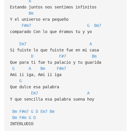
A
Estando juntos nos sentimos infinitos
Bm
Y el universo era pequeño
F#m7
G
Bm7
comparado Con lo que éramos tu y yo
Em7
A
Si fuiste lo que fuiste fue en mi casa
D
F#7
Bm
Que para ti fue tu palacio y tu guarida
G
A
Bm
F#m7
Ami ii iga, Ami ii iga
G
Que dulce esa palabra
Em7
A
Y que sencilla esa palabra suena hoy
Bm
F#m7
G
D
Em7
Bm
Bm
F#m
G
D
INTERLUDIO