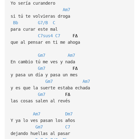
Yo sería curandero
Am7
si tú te volvieras droga
Bb
G7/B
C
para curar este mal
C7sus4
C7
F∆
que al pensar en ti me ahoga
Gm7
Am7
En cambio tú me ves y nada
Gm7
F∆
y pasa un día y pasa un mes
Gm7
Am7
y es que la suerte estaba echada
Gm7
F∆
las cosas salen al revés
Am7
Dm7
Y ya lo ves pasan los años
Gm7
C7
dejando huellas al pasar