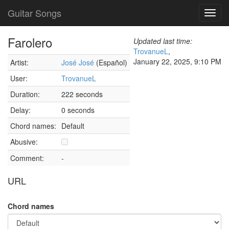
Guitar Songs
Toggl
navig
Farolero
Updated last time:
TrovanueL
,
January 22, 2025, 9:10 PM
Artist:
José José
(Español)
User:
TrovanueL
Duration:
222 seconds
Delay:
0 seconds
Chord names:
Default
Abusive:
Comment:
-
URL
Chord names