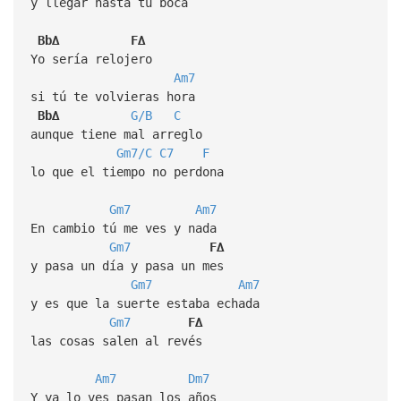
y llegar hasta tu boca
Bb∆
F∆
Yo sería relojero
Am7
si tú te volvieras hora
Bb∆
G/B
C
aunque tiene mal arreglo
Gm7/C
C7
F
lo que el tiempo no perdona
Gm7
Am7
En cambio tú me ves y nada
Gm7
F∆
y pasa un día y pasa un mes
Gm7
Am7
y es que la suerte estaba echada
Gm7
F∆
las cosas salen al revés
Am7
Dm7
Y ya lo ves pasan los años