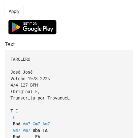
Apply
Text
FAROLERO
José José
Volcán 1978 222s
4/4 127 BPM
(Original F,
Transcrita por TrovanueL
T C
F
Bb∆
Am7
Gm7
Am7
Gm7
Am7
Bb∆
F∆
Bb∆
F∆