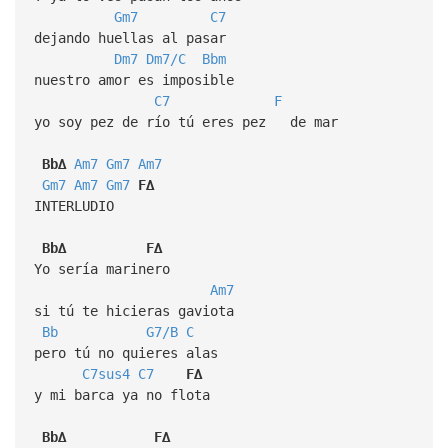
Gm7
C7
dejando huellas al pasar
Dm7
Dm7/C
Bbm
nuestro amor es imposible
C7
F
yo soy pez de río tú eres pez de mar
Bb∆
Am7
Gm7
Am7
Gm7
Am7
Gm7
F∆
INTERLUDIO
Bb∆
F∆
Yo sería marinero
Am7
si tú te hicieras gaviota
Bb
G7/B
C
pero tú no quieres alas
C7sus4
C7
F∆
y mi barca ya no flota
Bb∆
F∆