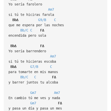
Yo sería farolero
Am7
si tú te hiciras farola
Bb∆
G9/B
C
que me espera por las noches
Bb/C
C
F∆
encendida pero sola
Bb∆
F∆
Yo sería barrendero
Am7
si tú te hicieras escoba
Bb∆
G7/B
C
para tomarte en mis manos
Bb/C
C
F∆
y barrer juntos tu alcoba
Gm7
Am7
En cambio tú me ves y nada
Gm7
F∆
y pasa un día y pasa un mes