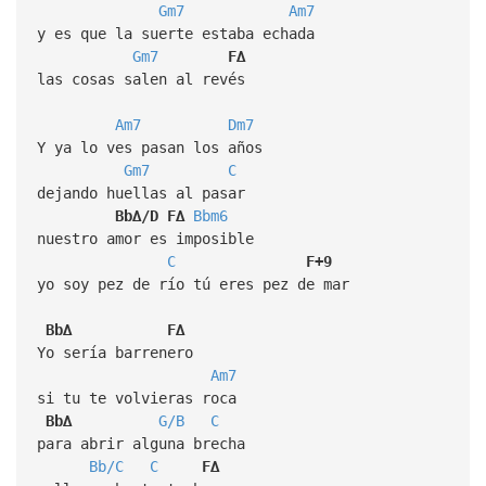
Gm7
Am7
y es que la suerte estaba echada
Gm7
F∆
las cosas salen al revés
Am7
Dm7
Y ya lo ves pasan los años
Gm7
C
dejando huellas al pasar
Bb∆/D
F∆
Bbm6
nuestro amor es imposible
C
F+9
yo soy pez de río tú eres pez de mar
Bb∆
F∆
Yo sería barrenero
Am7
si tu te volvieras roca
Bb∆
G/B
C
para abrir alguna brecha
Bb/C
C
F∆