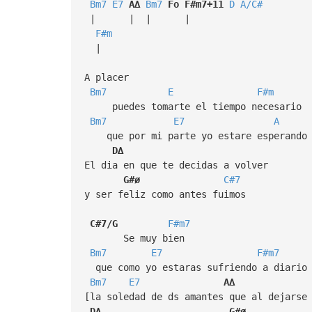
Bm7
E7
A∆
Bm7
Fo
F#m7+11
D
A/C#
| | | |
F#m
|
A placer
Bm7
E
F#m
puedes tomarte el tiempo necesario
Bm7
E7
A
que por mi parte yo estare esperando
D∆
El dia en que te decidas a volver
G#ø
C#7
y ser feliz como antes fuimos
C#7/G
F#m7
Se muy bien
Bm7
E7
F#m7
que como yo estaras sufriendo a diario
Bm7
E7
A∆
[la soledad de ds amantes que al dejarse
D∆
G#ø