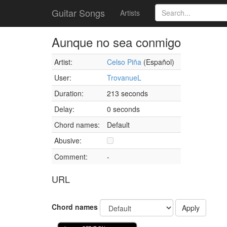
Guitar Songs
Artists
Aunque no sea conmigo
Artist:
Celso Piña
(Español)
User:
TrovanueL
Duration:
213 seconds
Delay:
0 seconds
Chord names:
Default
Abusive:
Comment:
-
URL
Chord names
Apply