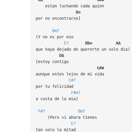
estan luchando cada quien
Do
por no encontrarse]
Bm7
(Y no es por eso
E7
Bbo
A∆
que haya dejado de quererte un solo dia)
D∆
[estoy contigo
G#ø
aunque estes lejos de mi vida
C#7
por tu felicidad
F#m7
a costa de la mia]
F#7
Bm7
(Pero si ahora tienes
E7
tan solo la mitad