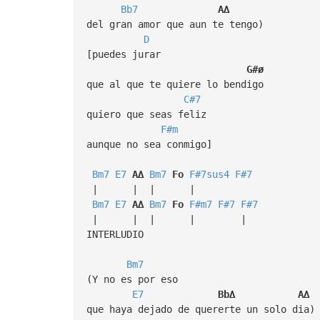
Bb7
A∆
del gran amor que aun te tengo)
D
[puedes jurar
G#ø
que al que te quiere lo bendigo
C#7
quiero que seas feliz
F#m
aunque no sea conmigo]
Bm7
E7
A∆
Bm7
Fo
F#7sus4
F#7
| | | |
Bm7
E7
A∆
Bm7
Fo
F#m7
F#7
F#7
| | | | |
INTERLUDIO
Bm7
(Y no es por eso
E7
Bb∆
A∆
que haya dejado de quererte un solo dia)