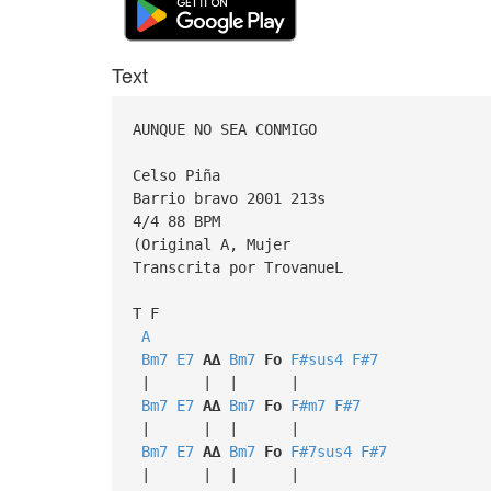
Text
AUNQUE NO SEA CONMIGO
Celso Piña
Barrio bravo 2001 213s
4/4 88 BPM
(Original A, Mujer
Transcrita por TrovanueL
T F
A
Bm7
E7
A∆
Bm7
Fo
F#sus4
F#7
| | | |
Bm7
E7
A∆
Bm7
Fo
F#m7
F#7
| | | |
Bm7
E7
A∆
Bm7
Fo
F#7sus4
F#7
| | | |