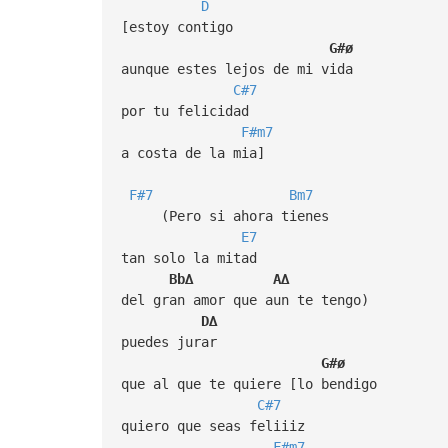
D
[estoy contigo
G#ø
aunque estes lejos de mi vida
C#7
por tu felicidad
F#m7
a costa de la mia]
F#7
Bm7
(Pero si ahora tienes
E7
tan solo la mitad
Bb∆
A∆
del gran amor que aun te tengo)
D∆
puedes jurar
G#ø
que al que te quiere [lo bendigo
C#7
quiero que seas feliiiz
F#m7