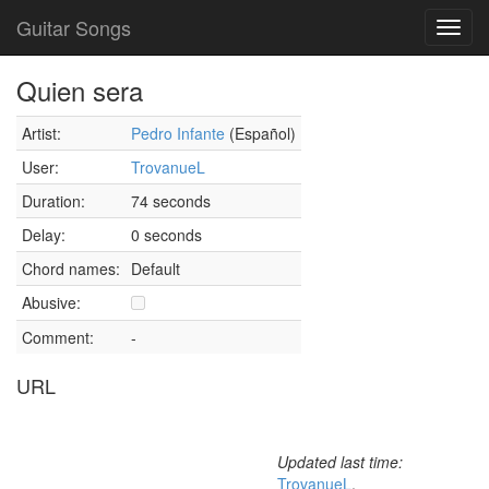
Guitar Songs
Toggl
navig
Quien sera
Artist:
Pedro Infante
(Español)
User:
TrovanueL
Duration:
74 seconds
Delay:
0 seconds
Chord names:
Default
Abusive:
Comment:
-
URL
Updated last time:
TrovanueL
,