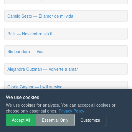
Camilo Sesto — El amor de mi vida
Reik — Noviembre sin ti
Sin bandera — Ves
Alejandra Guzmán — Volverte a amar
Gloria Gaynor — I will survive
We use cookies
La sonora santanera — La boa
We use cookies for analytics. You can accept all cookies or
choose only essential ones.
Privacy Policy
Accept All
Essential Only
Customize
Rubén Blades — Pedro navajas