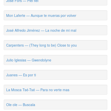
Jose Fors — Piel fiel
Mon Laferte — Aunque te mueras por volver
José Alfredo Jiménez — La noche de mi mal
Carpenters — (They long to be) Close to you
Julio Iglesias — Gwendolyne
Juanes — Es por ti
La Mosca Tsé-Tsé — Para no verte mas
Ole ole — Buscala