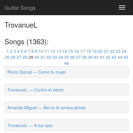
Guitar Songs
Toggl
navig
TrovanueL
Songs (1363):
1
2
3
4
5
6
7
8
9
10
11
12
13
14
15
16
17
18
19
20
21
22
23
24
25
26
27
28
29
30
31
32
33
34
35
36
37
38
39
40
41
42
43
44
45
46
Rocío Dúrcal — Como tu mujer
TrovanueL — Contra el viento
Amanda Miguel — Asi no te amara jamas
TrovanueL — A tus ojos