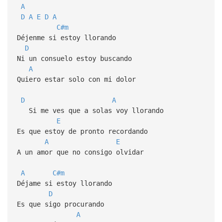
A
D
A
E
D
A
C#m
Déjenme si estoy llorando
D
Ni un consuelo estoy buscando
A
Quiero estar solo con mi dolor
D
A
Si me ves que a solas voy llorando
E
Es que estoy de pronto recordando
A
E
A un amor que no consigo olvidar
A
C#m
Déjame si estoy llorando
D
Es que sigo procurando
A