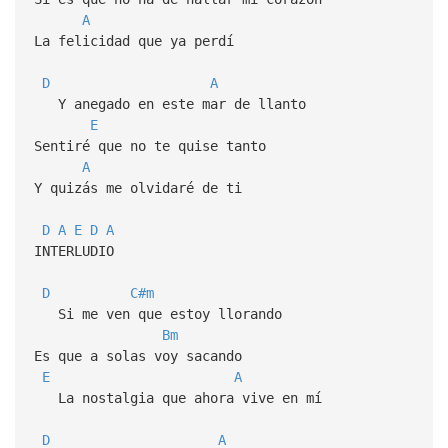
A
La felicidad que ya perdí
D
A
Y anegado en este mar de llanto
E
Sentiré que no te quise tanto
A
Y quizás me olvidaré de ti
D
A
E
D
A
INTERLUDIO
D
C#m
Si me ven que estoy llorando
Bm
Es que a solas voy sacando
E
A
La nostalgia que ahora vive en mí
D
A