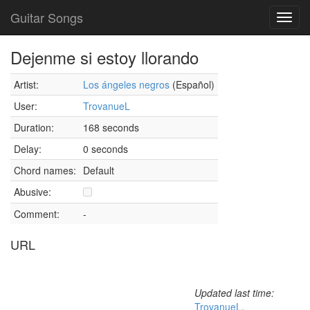
Guitar Songs
Toggl
navig
Dejenme si estoy llorando
Artist:
Los ángeles negros
(Español)
User:
TrovanueL
Duration:
168 seconds
Delay:
0 seconds
Chord names:
Default
Abusive:
Comment:
-
URL
Updated last time:
TrovanueL
,