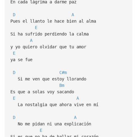
En cada lágrima a darme paz
D
A
Pues el llanto le hace bien al alma
E
Si ha sufrido perdiendo la calma
A
y yo quiero olvidar que tu amor
E
ya se fue
D
C#m
Si me ven que estoy llorando
Bm
Es que a solas voy sacando
E
A
La nostalgia que ahora vive en mí
D
A
No me pidan ni una explicación
E
Si es que no ha de hallar mi corazón