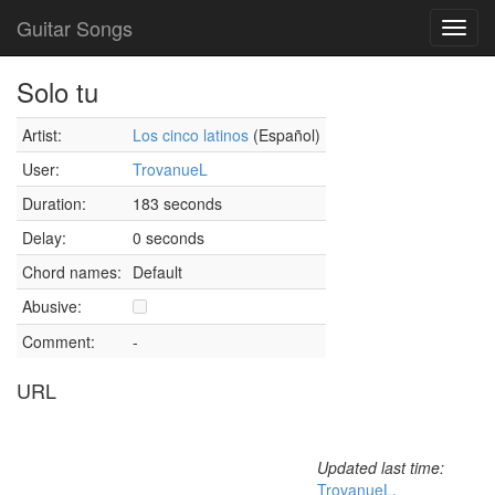
Guitar Songs
Toggl
navig
Solo tu
Artist:
Los cinco latinos
(Español)
User:
TrovanueL
Duration:
183 seconds
Delay:
0 seconds
Chord names:
Default
Abusive:
Comment:
-
URL
Updated last time:
TrovanueL
,