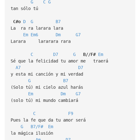
G
C
G
tan sólo tú
C#o
D
G
B7
La ra ra larara lara
Em
Em6
Dm
G7
Larara lararara rara
C
D7
G
B//F#
Em
Sé que la felicidad tu amor me traerá
A7
D7
y esta mi canción y mi verdad
G
B7
(Solo tú) mi cielo azul harás
Em
Dm
G7
(solo tú) mi mundo cambiará
C
F9
Pues la fe que da tu amor será
G
B7/F#
Em
la mágica ilusión
Am
D7