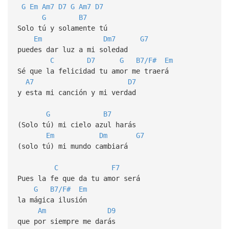
G
Em
Am7
D7
G
Am7
D7
G
B7
Solo tú y solamente tú
Em
Dm7
G7
puedes dar luz a mi soledad
C
D7
G
B7/F#
Em
Sé que la felicidad tu amor me traerá
A7
D7
y esta mi canción y mi verdad
G
B7
(Solo tú) mi cielo azul harás
Em
Dm
G7
(solo tú) mi mundo cambiará
C
F7
Pues la fe que da tu amor será
G
B7/F#
Em
la mágica ilusión
Am
D9
que por siempre me darás