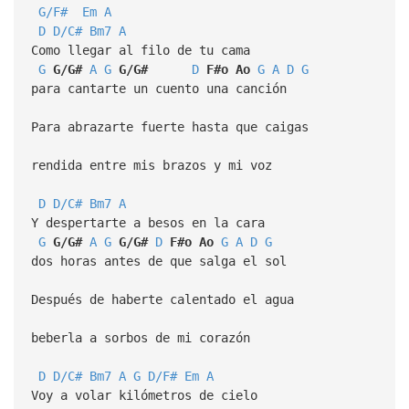
G/F#
Em
A
D
D/C#
Bm7
A
Como llegar al filo de tu cama
G
G/G#
A
G
G/G#
D
F#o
Ao
G
A
D
G
para cantarte un cuento una canción
Para abrazarte fuerte hasta que caigas
rendida entre mis brazos y mi voz
D
D/C#
Bm7
A
Y despertarte a besos en la cara
G
G/G#
A
G
G/G#
D
F#o
Ao
G
A
D
G
dos horas antes de que salga el sol
Después de haberte calentado el agua
beberla a sorbos de mi corazón
D
D/C#
Bm7
A
G
D/F#
Em
A
Voy a volar kilómetros de cielo