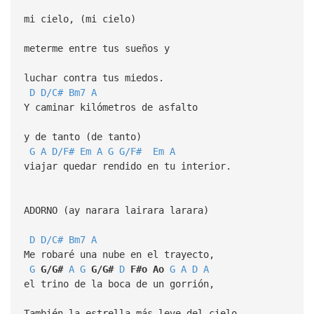
mi cielo, (mi cielo)
meterme entre tus sueños y
luchar contra tus miedos.
D
D/C#
Bm7
A
Y caminar kilómetros de asfalto
y de tanto (de tanto)
G
A
D/F#
Em
A
G
G/F#
Em
A
viajar quedar rendido en tu interior.
ADORNO (ay narara lairara larara)
D
D/C#
Bm7
A
Me robaré una nube en el trayecto,
G
G/G#
A
G
G/G#
D
F#o
Ao
G
A
D
A
el trino de la boca de un gorrión,
También la estrella más leve del cielo