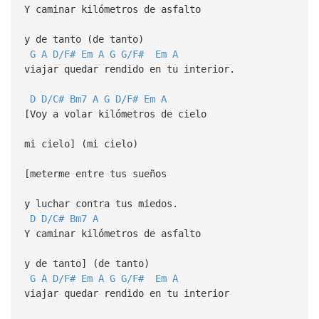
Y caminar kilómetros de asfalto
y de tanto (de tanto)
G
A
D/F#
Em
A
G
G/F#
Em
A
viajar quedar rendido en tu interior.
D
D/C#
Bm7
A
G
D/F#
Em
A
[Voy a volar kilómetros de cielo
mi cielo] (mi cielo)
[meterme entre tus sueños
y luchar contra tus miedos.
D
D/C#
Bm7
A
Y caminar kilómetros de asfalto
y de tanto] (de tanto)
G
A
D/F#
Em
A
G
G/F#
Em
A
viajar quedar rendido en tu interior