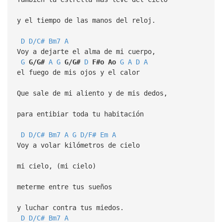
y el tiempo de las manos del reloj.
D
D/C#
Bm7
A
Voy a dejarte el alma de mi cuerpo,
G
G/G#
A
G
G/G#
D
F#o
Ao
G
A
D
A
el fuego de mis ojos y el calor
Que sale de mi aliento y de mis dedos,
para entibiar toda tu habitación
D
D/C#
Bm7
A
G
D/F#
Em
A
Voy a volar kilómetros de cielo
mi cielo, (mi cielo)
meterme entre tus sueños
y luchar contra tus miedos.
D
D/C#
Bm7
A