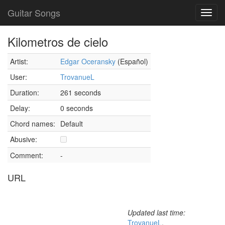
Guitar Songs
Toggl
navig
Kilometros de cielo
Artist:
Edgar Oceransky
(Español)
User:
TrovanueL
Duration:
261 seconds
Delay:
0 seconds
Chord names:
Default
Abusive:
Comment:
-
URL
Updated last time:
TrovanueL
,