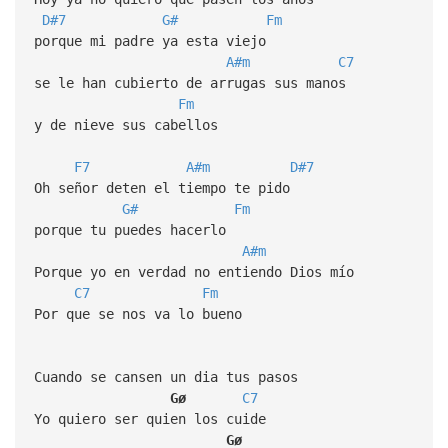
D#7
G#
Fm
porque mi padre ya esta viejo
A#m
C7
se le han cubierto de arrugas sus manos
Fm
y de nieve sus cabellos
F7
A#m
D#7
Oh señor deten el tiempo te pido
G#
Fm
porque tu puedes hacerlo
A#m
Porque yo en verdad no entiendo Dios mío
C7
Fm
Por que se nos va lo bueno
Cuando se cansen un dia tus pasos
Gø
C7
Yo quiero ser quien los cuide
Gø