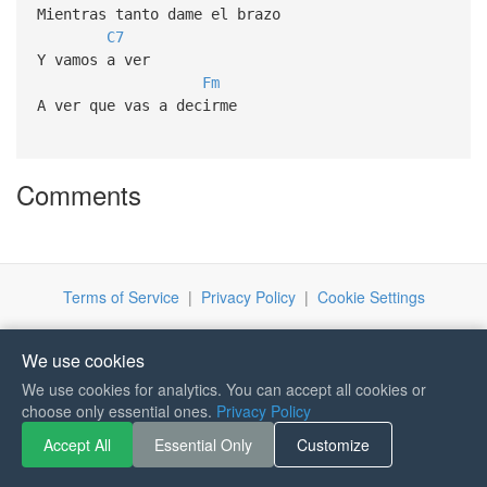
Mientras tanto dame el brazo
C7
Y vamos a ver
Fm
A ver que vas a decirme
Comments
Terms of Service
|
Privacy Policy
|
Cookie Settings
We use cookies
We use cookies for analytics. You can accept all cookies or
If you like Guitar Songs, you
choose only essential ones.
Privacy Policy
can buy me a coffee :)
Accept All
Essential Only
Customize