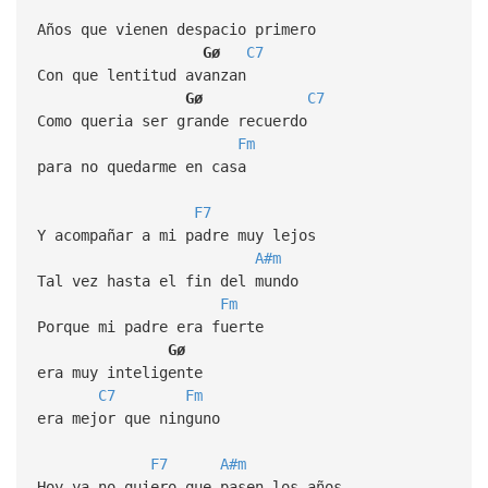
Años que vienen despacio primero
Gø
C7
Con que lentitud avanzan
Gø
C7
Como queria ser grande recuerdo
Fm
para no quedarme en casa
F7
Y acompañar a mi padre muy lejos
A#m
Tal vez hasta el fin del mundo
Fm
Porque mi padre era fuerte
Gø
era muy inteligente
C7
Fm
era mejor que ninguno
F7
A#m
Hoy ya no quiero que pasen los años