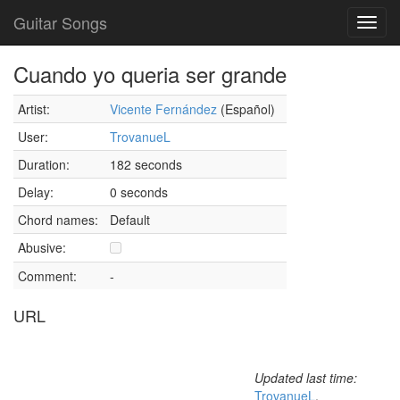
Guitar Songs
Toggl
navig
Cuando yo queria ser grande
Artist:
Vicente Fernández
(Español)
User:
TrovanueL
Duration:
182 seconds
Delay:
0 seconds
Chord names:
Default
Abusive:
Comment:
-
URL
Updated last time:
TrovanueL
,