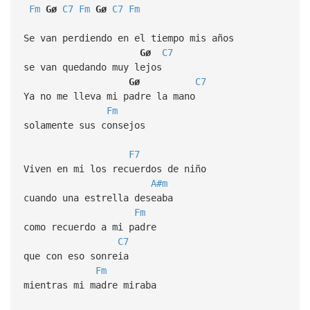
Fm
Gø
C7
Fm
Gø
C7
Fm
Se van perdiendo en el tiempo mis años
Gø
C7
se van quedando muy lejos
Gø
C7
Ya no me lleva mi padre la mano
Fm
solamente sus consejos
F7
Viven en mi los recuerdos de niño
A#m
cuando una estrella deseaba
Fm
como recuerdo a mi padre
C7
que con eso sonreia
Fm
mientras mi madre miraba