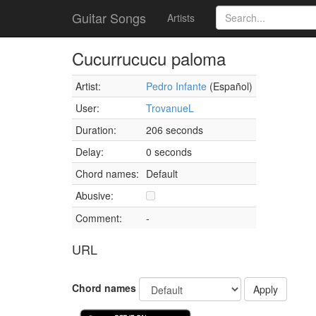
Guitar Songs
Artists
Cucurrucucu paloma
Artist:
Pedro Infante
(Español)
User:
TrovanueL
Duration:
206 seconds
Delay:
0 seconds
Chord names:
Default
Abusive:
Comment:
-
URL
Chord names
Apply