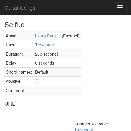
Guitar Songs
Toggl
navig
Se fue
Artist:
Laura Pausini
(Español)
User:
TrovanueL
Duration:
280 seconds
Delay:
0 seconds
Chord names:
Default
Abusive:
Comment:
-
URL
Updated last time:
TrovanueL
,