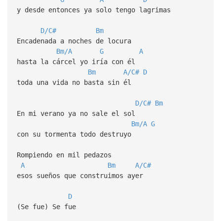
y desde entonces ya solo tengo lagrimas
D/C#
Bm
Encadenada a noches de locura
Bm/A
G
A
hasta la cárcel yo iría con él
Bm
A/C#
D
toda una vida no basta sin él
D/C#
Bm
En mi verano ya no sale el sol
Bm/A
G
con su tormenta todo destruyo
Rompiendo en mil pedazos
A
Bm
A/C#
esos sueños que construimos ayer
D
(Se fue) Se fue