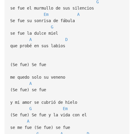
G
se fue el murmullo de sus silencios
Em
A
Se fue su sonrisa de fábula
G
se fue la dulce miel
A
D
que probé en sus labios
(Se fue) Se fue
me quedo solo su veneno
A
(Se fue) se fue
y mi amor se cubrió de hielo
G
Em
(Se fue) Se fue y la vida con el
A
se me fue (Se fue) se fue
G
A
D