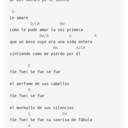
D
Le amare
D/C#
Bm
como le pude amar la vez primera
Bm/A
G
A
que un beso suyo era una vida entera
Bm
A/C#
sintiendo como me pierdo por él
D
(Se fue) Se fue se fue
el perfume de sus cabellos
A
(Se fue) se fue
el murmullo de sus silencios
G
Em
(Se fue) Se fue su sonrisa de fábula
A