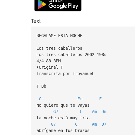
Text
REGÁLAME ESTA NOCHE
Los tres caballeros
Los tres caballeros 2002 198s
4/4 88 BPM
(Original F
Transcrita por TrovanueL
T Bb
C
Em
F
No quiero que te vayas
G7
C
Am
Dm
la noche está muy fría
G7
C
Am
D7
abrígame en tus brazos