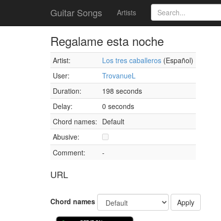
Guitar Songs
Artists
Regalame esta noche
Artist:
Los tres caballeros
(Español)
User:
TrovanueL
Duration:
198 seconds
Delay:
0 seconds
Chord names:
Default
Abusive:
Comment:
-
URL
Chord names
Apply