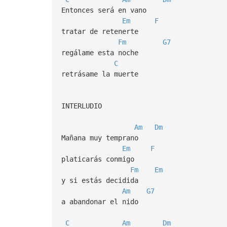
Entonces será en vano
Em
F
tratar de retenerte
Fm
G7
regálame esta noche
C
retrásame la muerte
INTERLUDIO
Am
Dm
Mañana muy temprano
Em
F
platicarás conmigo
Fm
Em
y si estás decidida
Am
G7
a abandonar el nido
C
Am
Dm