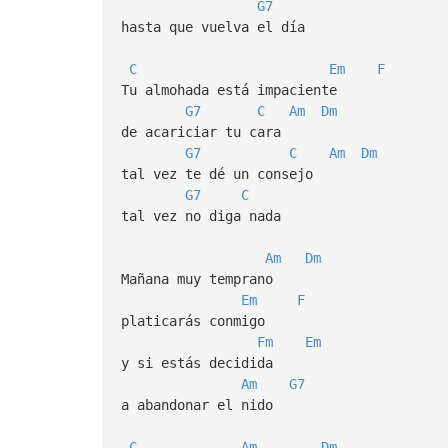
G7
hasta que vuelva el día
C
Em
F
Tu almohada está impaciente
G7
C
Am
Dm
de acariciar tu cara
G7
C
Am
Dm
tal vez te dé un consejo
G7
C
tal vez no diga nada
Am
Dm
Mañana muy temprano
Em
F
platicarás conmigo
Fm
Em
y si estás decidida
Am
G7
a abandonar el nido
C
Am
Dm