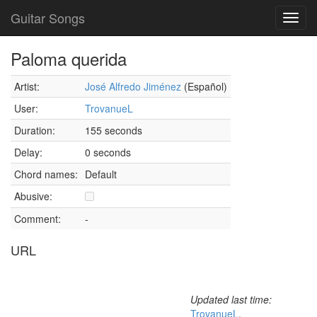
Guitar Songs
Toggl
navig
Paloma querida
Artist:
José Alfredo Jiménez
(Español)
User:
TrovanueL
Duration:
155 seconds
Delay:
0 seconds
Chord names:
Default
Abusive:
Comment:
-
URL
Updated last time:
TrovanueL
,