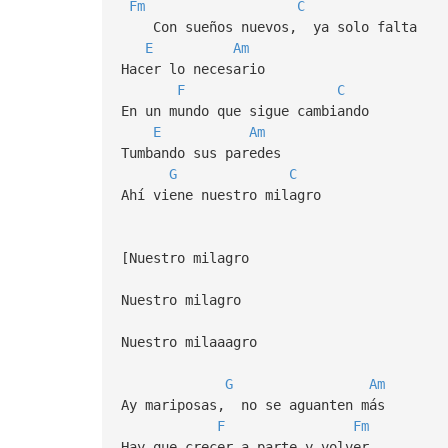
Fm
C
Con sueños nuevos, ya solo falta
E
Am
Hacer lo necesario
F
C
En un mundo que sigue cambiando
E
Am
Tumbando sus paredes
G
C
Ahí viene nuestro milagro
[Nuestro milagro
Nuestro milagro
Nuestro milaaagro
G
Am
Ay mariposas, no se aguanten más
F
Fm
Hay que crecer a parte y volver