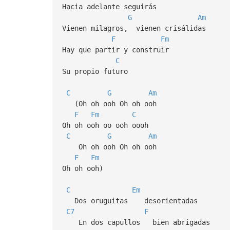
Hacia adelante seguirás
G
Am
Vienen milagros, vienen crisálidas
F
Fm
Hay quе partir y construir
C
Su propio futuro
C
G
Am
(Oh oh ooh Oh oh ooh
F
Fm
C
Oh oh ooh oo ooh oooh
C
G
Am
Oh oh ooh Oh oh ooh
F
Fm
Oh oh ooh)
C
Em
Dos oruguitas desorientadas
C7
F
En dos capullos bien abrigadas