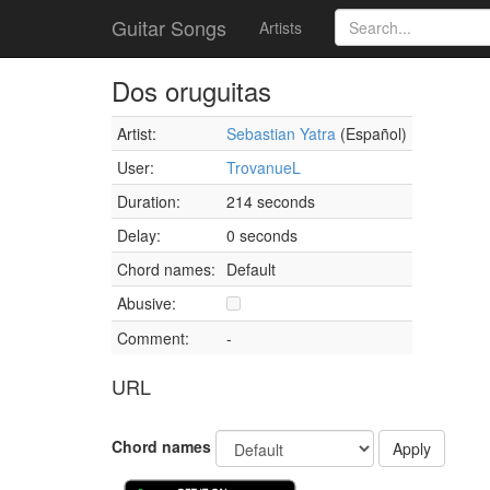
Guitar Songs
Artists
Dos oruguitas
Artist:
Sebastian Yatra
(Español)
User:
TrovanueL
Duration:
214 seconds
Delay:
0 seconds
Chord names:
Default
Abusive:
Comment:
-
URL
Chord names
Apply