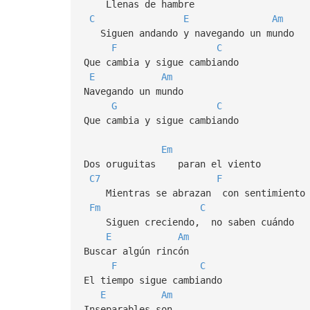
Llenas de hambre
C
E
Am
Siguen andando y navegando un mundo
F
C
Que cambia y sigue cambiando
E
Am
Navegando un mundo
G
C
Que cambia y sigue cambiando
Em
Dos oruguitas paran el viento
C7
F
Mientras se abrazan con sentimiento
Fm
C
Siguen creciendo, no saben cuándo
E
Am
Buscar algún rincón
F
C
El tiempo sigue cambiando
E
Am
Inseparables son