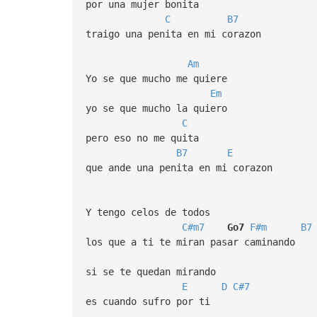
por una mujer bonita
C
B7
traigo una penita en mi corazon
Am
Yo se que mucho me quiere
Em
yo se que mucho la quiero
C
pero eso no me quita
B7
E
que ande una penita en mi corazon
Y tengo celos de todos
C#m7
Go7
F#m
B7
los que a ti te miran pasar caminando
si se te quedan mirando
E
D
C#7
es cuando sufro por ti