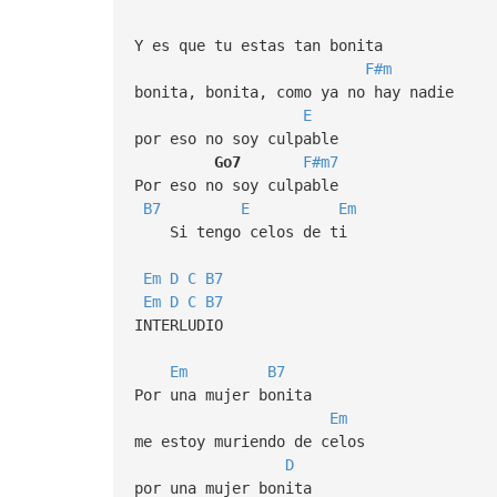
Y es que tu estas tan bonita
F#m
bonita, bonita, como ya no hay nadie
E
por eso no soy culpable
Go7
F#m7
Por eso no soy culpable
B7
E
Em
Si tengo celos de ti
Em
D
C
B7
Em
D
C
B7
INTERLUDIO
Em
B7
Por una mujer bonita
Em
me estoy muriendo de celos
D
por una mujer bonita