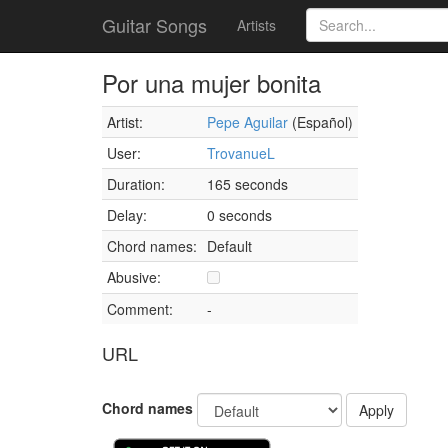
Guitar Songs
Artists
Por una mujer bonita
Artist:
Pepe Aguilar
(Español)
User:
TrovanueL
Duration:
165 seconds
Delay:
0 seconds
Chord names:
Default
Abusive:
Comment:
-
URL
Chord names
Apply