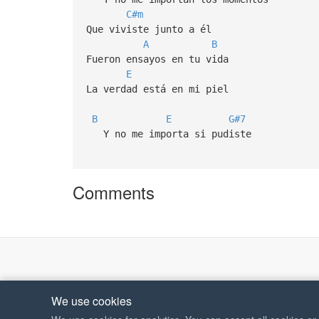
C#m
Que viviste junto a él
A
B
Fueron ensayos en tu vida
E
La verdad está en mi piel
B
E
G#7
Y no me importa si pudiste
Comments
We use cookies