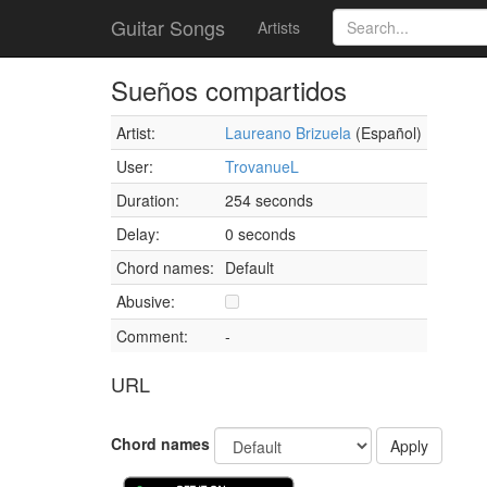
Guitar Songs
Artists
Sueños compartidos
Artist:
Laureano Brizuela
(Español)
User:
TrovanueL
Duration:
254 seconds
Delay:
0 seconds
Chord names:
Default
Abusive:
Comment:
-
URL
Chord names
Apply