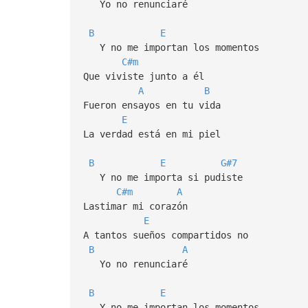
Yo no renunciaré
B
E
Y no me importan los momentos
C#m
Que viviste junto a él
A
B
Fueron ensayos en tu vida
E
La verdad está en mi piel
B
E
G#7
Y no me importa si pudiste
C#m
A
Lastimar mi corazón
E
A tantos sueños compartidos no
B
A
Yo no renunciaré
B
E
Y no me importan los momentos