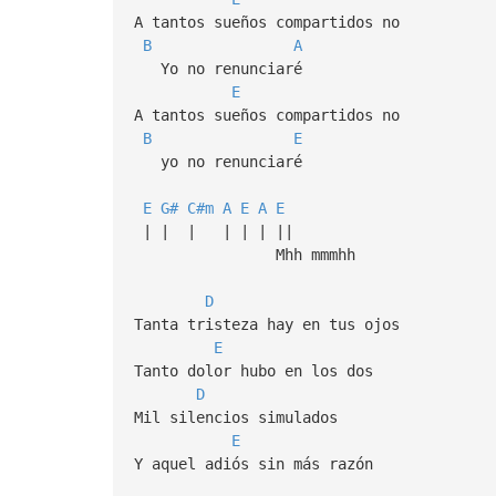
A tantos sueños compartidos no
B
A
Yo no renunciaré
E
A tantos sueños compartidos no
B
E
yo no renunciaré
E
G#
C#m
A
E
A
E
| | | | | | ||
Mhh mmmhh
D
Tanta tristeza hay en tus ojos
E
Tanto dolor hubo en los dos
D
Mil silencios simulados
E
Y aquel adiós sin más razón