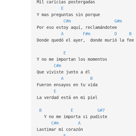
Mil caricias postergadas
E
Y mas preguntas sin porque
C#m
G#m
Por eso estoy aquí, reclamándotee
A
F#m
D
B
Donde quedó el ayer, donde murió la fee
E
Y no me importan los momentos
C#m
Que viviste junto a él
A
B
Fueron ensayos en tu vida
E
La verdad está en mi piel
B
E
G#7
Y no me importa si pudiste
C#m
A
Lastimar mi corazón
E