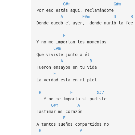
C#m
G#m
Por eso estás aquí, reclamándome
A
F#m
D
B
Donde quedó el ayer, donde murió la fee
E
Y no me importan los momentos
C#m
Que viviste junto a él
A
B
Fueron ensayos en tu vida
E
La verdad está en mi piel
B
E
G#7
Y no me importa si pudiste
C#m
A
Lastimar mi corazón
E
A tantos sueños compartidos no
B
A