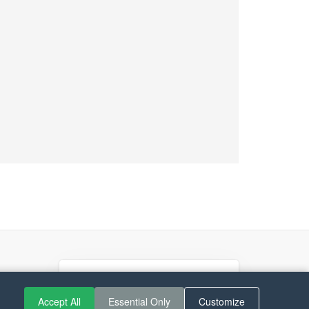
If you like Guitar Songs, you
Accept All
Essential Only
Customize
can buy me a coffee :)