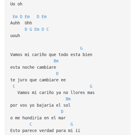
Uo oh
Em
D
Em
D
Em
Auhh Uhh
D
G
Em
D
C
uouh
G
Vamos mi cariño que todo esta bien
Bm
esta noche cambiare
D
te juro que cambiare ee
C
G
Vamos mi cariño ya no llores mas
Bm
por vos yo bajaria el sol
D
o me hundiria en el mar
C
G
Esto parece verdad para mi ii