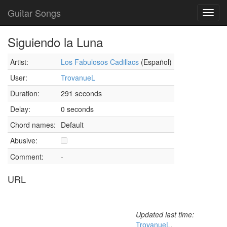
Guitar Songs
Toggl
navig
Siguiendo la Luna
Artist:
Los Fabulosos Cadillacs
(Español)
User:
TrovanueL
Duration:
291 seconds
Delay:
0 seconds
Chord names:
Default
Abusive:
Comment:
-
URL
Updated last time:
TrovanueL
,