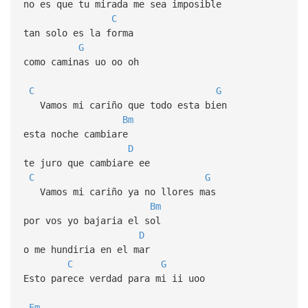
no es que tu mirada me sea imposible
C
tan solo es la forma
G
como caminas uo oo oh
C
G
Vamos mi cariño que todo esta bien
Bm
esta noche cambiare
D
te juro que cambiare ee
C
G
Vamos mi cariño ya no llores mas
Bm
por vos yo bajaria el sol
D
o me hundiria en el mar
C
G
Esto parece verdad para mi ii uoo
Em