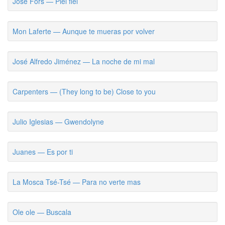
Jose Fors — Piel fiel
Mon Laferte — Aunque te mueras por volver
José Alfredo Jiménez — La noche de mi mal
Carpenters — (They long to be) Close to you
Julio Iglesias — Gwendolyne
Juanes — Es por ti
La Mosca Tsé-Tsé — Para no verte mas
Ole ole — Buscala