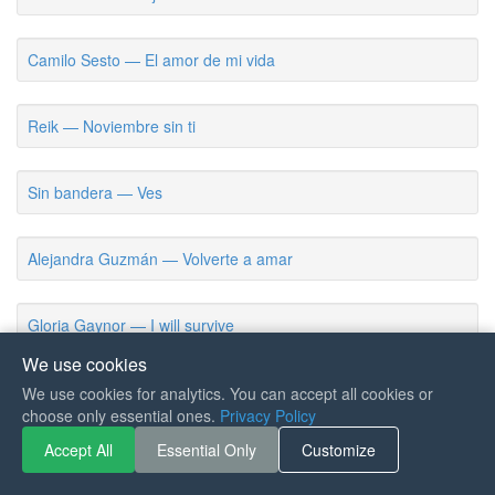
Camilo Sesto — El amor de mi vida
Reik — Noviembre sin ti
Sin bandera — Ves
Alejandra Guzmán — Volverte a amar
Gloria Gaynor — I will survive
We use cookies
La sonora santanera — La boa
We use cookies for analytics. You can accept all cookies or
choose only essential ones.
Privacy Policy
Accept All
Essential Only
Customize
Rubén Blades — Pedro navajas