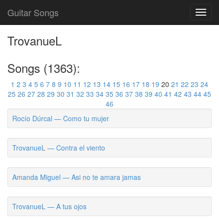
Guitar Songs
Toggl
navig
TrovanueL
Songs (1363):
1
2
3
4
5
6
7
8
9
10
11
12
13
14
15
16
17
18
19
20
21
22
23
24
25
26
27
28
29
30
31
32
33
34
35
36
37
38
39
40
41
42
43
44
45
46
Rocío Dúrcal — Como tu mujer
TrovanueL — Contra el viento
Amanda Miguel — Asi no te amara jamas
TrovanueL — A tus ojos