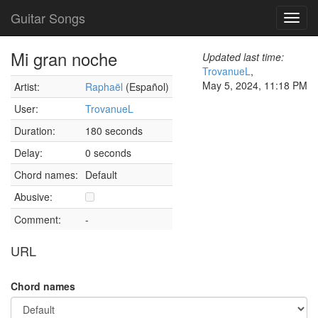
Guitar Songs
Toggl
navig
Mi gran noche
Updated last time:
TrovanueL
,
May 5, 2024, 11:18 PM
Artist:
Raphaël
(Español)
User:
TrovanueL
Duration:
180 seconds
Delay:
0 seconds
Chord names:
Default
Abusive:
Comment:
-
URL
Chord names