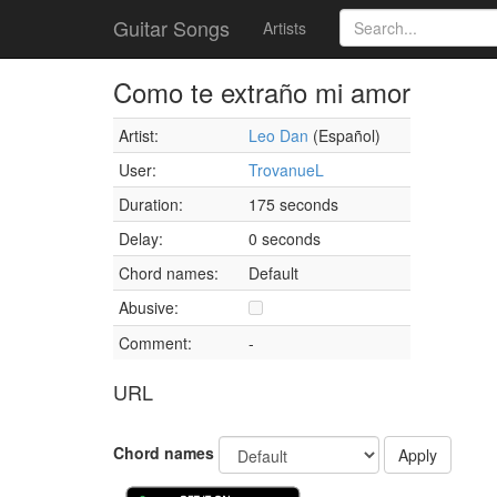
Guitar Songs
Artists
Como te extraño mi amor
Artist:
Leo Dan
(Español)
User:
TrovanueL
Duration:
175 seconds
Delay:
0 seconds
Chord names:
Default
Abusive:
Comment:
-
URL
Chord names
Apply