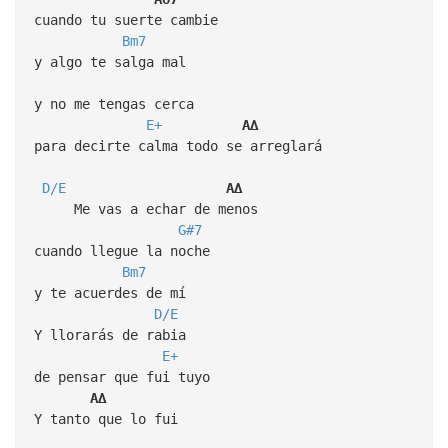
cuando tu suerte cambie
Bm7
y algo te salga mal
y no me tengas cerca
E+
A∆
para decirte calma todo se arreglará
D/E
A∆
Me vas a echar de menos
G#7
cuando llegue la noche
Bm7
y te acuerdes de mí
D/E
Y llorarás de rabia
E+
de pensar que fui tuyo
A∆
Y tanto que lo fui