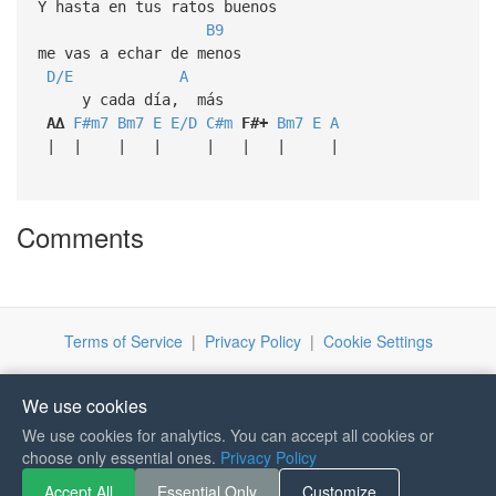
Y hasta en tus ratos buenos
B9
me vas a echar de menos
D/E
A
y cada día, más
A∆
F#m7
Bm7
E
E/D
C#m
F#+
Bm7
E
A
| | | | | | | |
Comments
Terms of Service
|
Privacy Policy
|
Cookie Settings
We use cookies
We use cookies for analytics. You can accept all cookies or
If you like Guitar Songs, you
choose only essential ones.
Privacy Policy
can buy me a coffee :)
Accept All
Essential Only
Customize