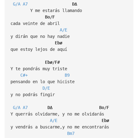
G/A
A7
D∆
Y me estarás llamando
Bo/F
cada veinte de abril
A/E
y dirán que no hay nadie
Ebø
que estoy lejos de aquí
Ebø/F#
Y te pondrás muy triste
C#+
B9
pensando en lo que hiciste
D/E
y no podrás fingir
G/A
A7
D∆
Bo/F
Y querrás olvidarme, y no me olvidarás
A/E
Ebø
y vendrás a buscarme,y no me encontrarás
Bm7