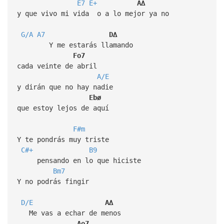
E7
E+
A∆
y que vivo mi vida o a lo mejor ya no
G/A
A7
D∆
Y me estarás llamando
Fo7
cada veinte de abril
A/E
y dirán que no hay nadie
Ebø
que estoy lejos de aquí
F#m
Y te pondrás muy triste
C#+
B9
pensando en lo que hiciste
Bm7
Y no podrás fingir
D/E
A∆
Me vas a echar de menos
Ao7