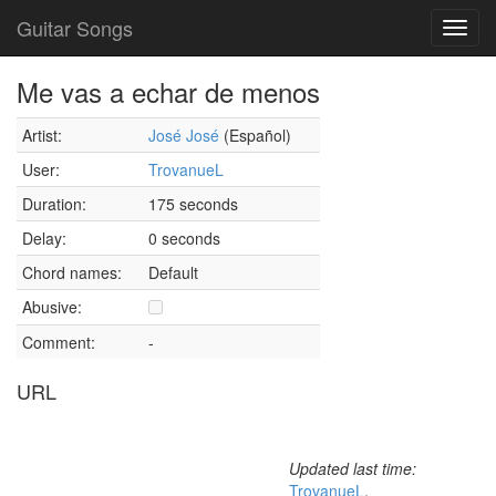
Guitar Songs
Toggl
navig
Me vas a echar de menos
Artist:
José José
(Español)
User:
TrovanueL
Duration:
175 seconds
Delay:
0 seconds
Chord names:
Default
Abusive:
Comment:
-
URL
Updated last time:
TrovanueL
,