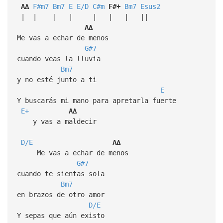
A∆
F#m7
Bm7
E
E/D
C#m
F#+
Bm7
Esus2
| | | | | | | ||
A∆
Me vas a echar de menos
G#7
cuando veas la lluvia
Bm7
y no esté junto a ti
E
Y buscarás mi mano para apretarla fuerte
E+
A∆
y vas a maldecir
D/E
A∆
Me vas a echar de menos
G#7
cuando te sientas sola
Bm7
en brazos de otro amor
D/E
Y sepas que aún existo