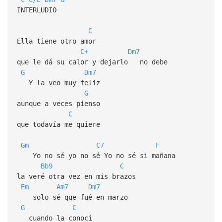
INTERLUDIO
C
Ella tiene otro amor
C+
Dm7
que le dá su calor y dejarlo no debe
G
Dm7
Y la veo muy feliz
G
aunque a veces pienso
C
que todavía me quiere
Gm
C7
F
Yo no sé yo no sé Yo no sé si mañana
Bb9
C
la veré otra vez en mis brazos
Em
Am7
Dm7
solo sé que fué en marzo
G
C
cuando la conocí