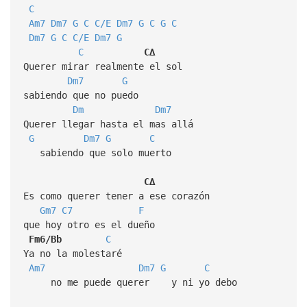
C
Am7
Dm7
G
C
C/E
Dm7
G
C
G
C
Dm7
G
C
C/E
Dm7
G
C
C∆
Querer mirar realmente el sol
Dm7
G
sabiendo que no puedo
Dm
Dm7
Querer llegar hasta el mas allá
G
Dm7
G
C
sabiendo que solo muerto
C∆
Es como querer tener a ese corazón
Gm7
C7
F
que hoy otro es el dueño
Fm6/Bb
C
Ya no la molestaré
Am7
Dm7
G
C
no me puede querer y ni yo debo