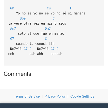
Gm
C9
F
Yo no sé yo no sé Yo no sé si mañana
Bb9
C
la veré otra vez en mis brazos
Am7
Dm7
solo sé que fué en marzo
G7
C
cuando la conocí iih
Dm7+11
G7
C
Dm7+11
G7
C
eeh aah ahh aaaaah
Comments
Terms of Service
|
Privacy Policy
|
Cookie Settings