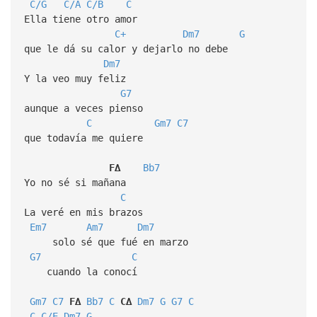
C/G
C/A
C/B
C
Ella tiene otro amor
C+
Dm7
G
que le dá su calor y dejarlo no debe
Dm7
Y la veo muy feliz
G7
aunque a veces pienso
C
Gm7
C7
que todavía me quiere
F∆
Bb7
Yo no sé si mañana
C
La veré en mis brazos
Em7
Am7
Dm7
solo sé que fué en marzo
G7
C
cuando la conocí
Gm7
C7
F∆
Bb7
C
C∆
Dm7
G
G7
C
C
C/E
Dm7
G