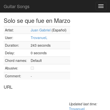
Guitar Songs
Toggl
navig
Solo se que fue en Marzo
Artist:
Juan Gabriel
(Español)
User:
TrovanueL
Duration:
243 seconds
Delay:
0 seconds
Chord names:
Default
Abusive:
Comment:
-
URL
Updated last time:
TrovanueL
,