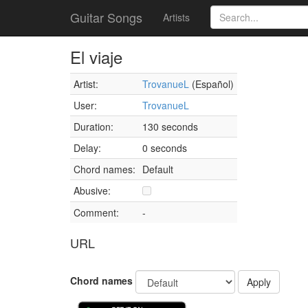
Guitar Songs
Artists
El viaje
Artist:
TrovanueL
(Español)
User:
TrovanueL
Duration:
130 seconds
Delay:
0 seconds
Chord names:
Default
Abusive:
Comment:
-
URL
Chord names
Apply