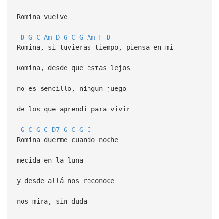
Romina vuelve
D
G
C
Am
D
G
C
G
Am
F
D
Romina, si tuvieras tiempo, piensa en mí
Romina, desde que estas lejos
no es sencillo, ningun juego
de los que aprendí para vivir
G
C
G
C
D7
G
C
G
C
Romina duerme cuando noche
mecida en la luna
y desde allá nos reconoce
nos mira, sin duda