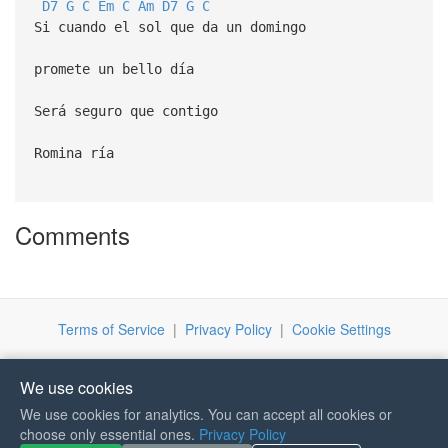
D7
G
C
Em
C
Am
D7
G
C
Si cuando el sol que da un domingo
promete un bello día
Será seguro que contigo
Romina ría
Comments
Terms of Service
|
Privacy Policy
|
Cookie Settings
We use cookies
We use cookies for analytics. You can accept all cookies or
If you like Guitar Songs, you
choose only essential ones.
Privacy Policy