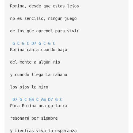
Romina, desde que estas lejos
no es sencillo, ningun juego
de los que aprendí para vivir
G
C
G
C
D7
G
C
G
C
Romina canta cuando baja
del monte a algún río
y cuando llega la mañana
los ojos le miro
D7
G
C
Em
C
Am
D7
G
C
Para Romina una guitarra
resonará por siempre
y mientras viva la esperanza