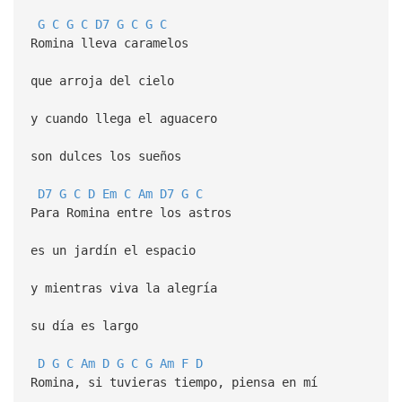
G
C
G
C
D7
G
C
G
C
Romina lleva caramelos
que arroja del cielo
y cuando llega el aguacero
son dulces los sueños
D7
G
C
D
Em
C
Am
D7
G
C
Para Romina entre los astros
es un jardín el espacio
y mientras viva la alegría
su día es largo
D
G
C
Am
D
G
C
G
Am
F
D
Romina, si tuvieras tiempo, piensa en mí