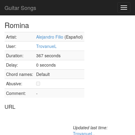
Guitar Songs
Toggl
navig
Romina
Artist:
Alejandro Filio
(Español)
User:
TrovanueL
Duration:
367 seconds
Delay:
0 seconds
Chord names:
Default
Abusive:
Comment:
-
URL
Updated last time:
TrovanueL
,