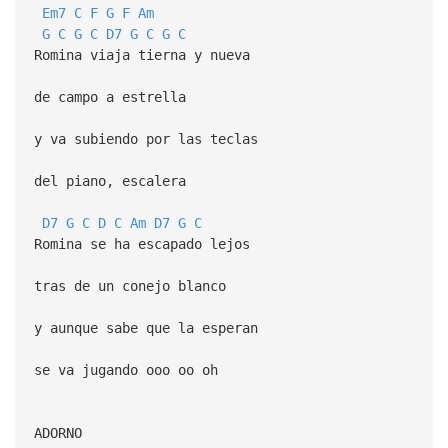
Em7
C
F
G
F
Am
G
C
G
C
D7
G
C
G
C
Romina viaja tierna y nueva
de campo a estrella
y va subiendo por las teclas
del piano, escalera
D7
G
C
D
C
Am
D7
G
C
Romina se ha escapado lejos
tras de un conejo blanco
y aunque sabe que la esperan
se va jugando ooo oo oh
ADORNO