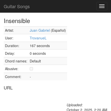
Guitar Songs
Toggl
navig
Insensible
Artist:
Juan Gabriel
(Español)
User:
TrovanueL
Duration:
167 seconds
Delay:
0 seconds
Chord names:
Default
Abusive:
Comment:
-
URL
Uploaded:
October 2, 2025, 2:20 AM