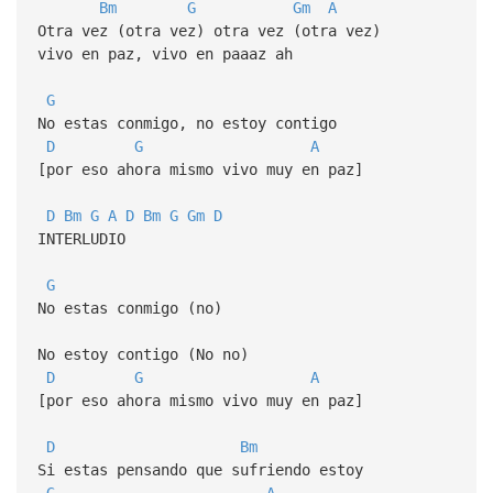
Bm
G
Gm
A
Otra vez (otra vez) otra vez (otra vez)
vivo en paz, vivo en paaaz ah
G
No estas conmigo, no estoy contigo
D
G
A
[por eso ahora mismo vivo muy en paz]
D
Bm
G
A
D
Bm
G
Gm
D
INTERLUDIO
G
No estas conmigo (no)
No estoy contigo (No no)
D
G
A
[por eso ahora mismo vivo muy en paz]
D
Bm
Si estas pensando que sufriendo estoy
G
A