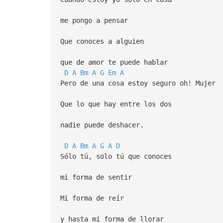
me pongo a pensar
Que conoces a alguien
que de amor te puede hablar
D
A
Bm
A
G
Em
A
Pero de una cosa estoy seguro oh! Mujer
Que lo que hay entre los dos
nadie puede deshacer.
D
A
Bm
A
G
A
D
Sólo tú, solo tú que conoces
mi forma de sentir
Mi forma de reír
y hasta mi forma de llorar