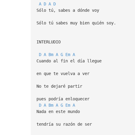
A
D
A
D
Sólo tú, sabes a dónde voy
Sólo tú sabes muy bien quién soy.
INTERLUDIO
D
A
Bm
A
G
Em
A
Cuando al fin el día llegue
en que te vuelva a ver
No te dejaré partir
pues podría enloquecer
D
A
Bm
A
G
Em
A
Nada en este mundo
tendría su razón de ser