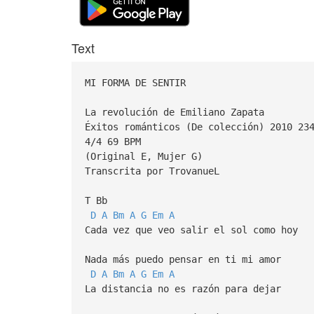
Text
MI FORMA DE SENTIR
La revolución de Emiliano Zapata
Éxitos románticos (De colección) 2010 23
4/4 69 BPM
(Original E, Mujer G)
Transcrita por TrovanueL
T Bb
D
A
Bm
A
G
Em
A
Cada vez que veo salir el sol como hoy
Nada más puedo pensar en ti mi amor
D
A
Bm
A
G
Em
A
La distancia no es razón para dejar