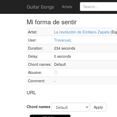
Guitar Songs
Artists
Mi forma de sentir
Artist:
La revolución de Emiliano Zapata
(Esp
User:
TrovanueL
Duration:
234 seconds
Delay:
0 seconds
Chord names:
Default
Abusive:
Comment:
-
URL
Chord names
Apply