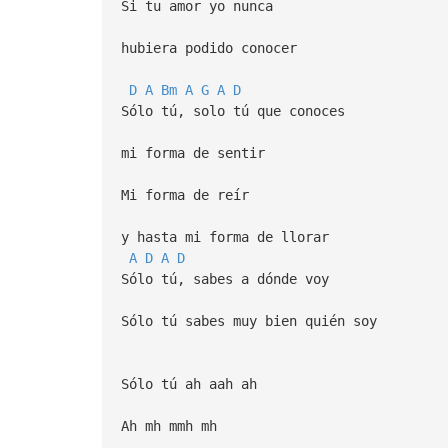
Si tu amor yo nunca
hubiera podido conocer
D
A
Bm
A
G
A
D
Sólo tú, solo tú que conoces
mi forma de sentir
Mi forma de reír
y hasta mi forma de llorar
A
D
A
D
Sólo tú, sabes a dónde voy
Sólo tú sabes muy bien quién soy
Sólo tú ah aah ah
Ah mh mmh mh