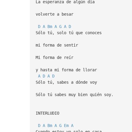
La esperanza de algún día
volverte a besar
D
A
Bm
A
G
A
D
Sólo tú, solo tú que conoces
mi forma de sentir
Mi forma de reír
y hasta mi forma de llorar
A
D
A
D
Sólo tú, sabes a dónde voy
Sólo tú sabes muy bien quién soy.
INTERLUDIO
D
A
Bm
A
G
Em
A
Cuando estoy yo solo en casa