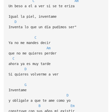
C
Am
Un beso a el a ver si se te eriza
Igual la piel, inventame
D
Inventa lo que un día pudimos ser"
C
Ya no me mandes decir
Am
que no me quieres perder
C
ahora ya es muy tarde
D
Si quieres volverme a ver
G
Inventame
D
y obligale a que te ame como yo
B
Em
construye con sus años mi existir