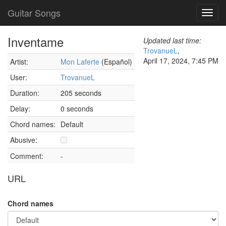
Guitar Songs
Toggl
navig
Inventame
Updated last time:
TrovanueL
,
April 17, 2024, 7:45 PM
Artist:
Mon Laferte
(Español)
User:
TrovanueL
Duration:
205 seconds
Delay:
0 seconds
Chord names:
Default
Abusive:
Comment:
-
URL
Chord names