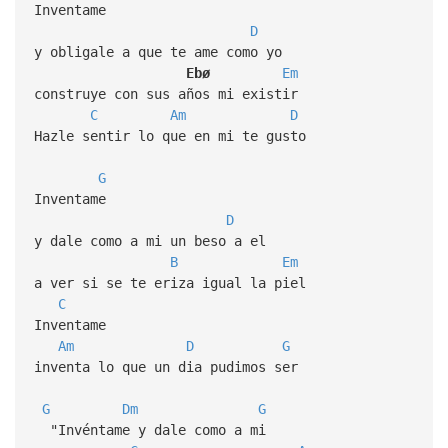
Inventame
D
y obligale a que te ame como yo
Ebø
Em
construye con sus años mi existir
C
Am
D
Hazle sentir lo que en mi te gusto
G
Inventame
D
y dale como a mi un beso a el
B
Em
a ver si se te eriza igual la piel
C
Inventame
Am
D
G
inventa lo que un dia pudimos ser
G
Dm
G
"Invéntame y dale como a mi