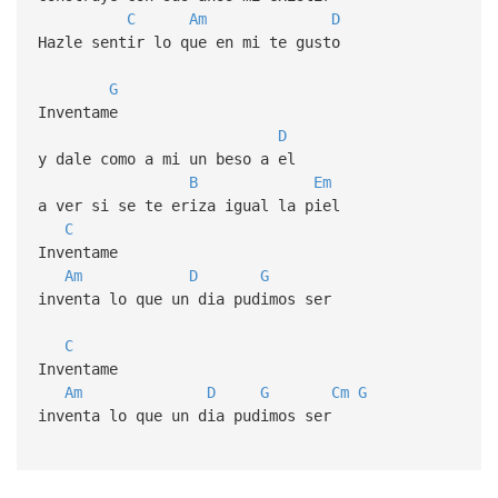
C
Am
D
Hazle sentir lo que en mi te gusto
G
Inventame
D
y dale como a mi un beso a el
B
Em
a ver si se te eriza igual la piel
C
Inventame
Am
D
G
inventa lo que un dia pudimos ser
C
Inventame
Am
D
G
Cm
G
inventa lo que un dia pudimos ser