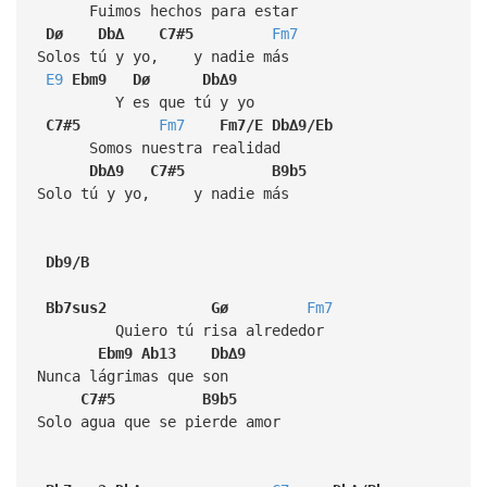
Fuimos hechos para estar
Dø
Db∆
C7#5
Fm7
Solos tú y yo, y nadie más
E9
Ebm9
Dø
Db∆9
Y es que tú y yo
C7#5
Fm7
Fm7/E
Db∆9/Eb
Somos nuestra realidad
Db∆9
C7#5
B9b5
Solo tú y yo, y nadie más
Db9/B
Bb7sus2
Gø
Fm7
Quiero tú risa alrededor
Ebm9
Ab13
Db∆9
Nunca lágrimas que son
C7#5
B9b5
Solo agua que se pierde amor