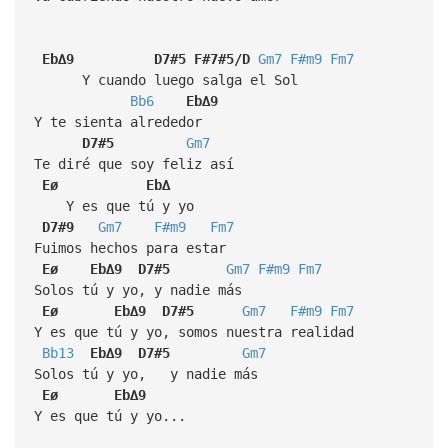
Eb∆9
D7#5
F#7#5/D
Gm7
F#m9
Fm7
Y cuando luego salga el Sol
Bb6
Eb∆9
Y te sienta alrededor
D7#5
Gm7
Te diré que soy feliz así
Eø
Eb∆
Y es que tú y yo
D7#9
Gm7
F#m9
Fm7
Fuimos hechos para estar
Eø
Eb∆9
D7#5
Gm7
F#m9
Fm7
Solos tú y yo, y nadie más
Eø
Eb∆9
D7#5
Gm7
F#m9
Fm7
Y es que tú y yo, somos nuestra realidad
Bb13
Eb∆9
D7#5
Gm7
Solos tú y yo, y nadie más
Eø
Eb∆9
Y es que tú y yo...