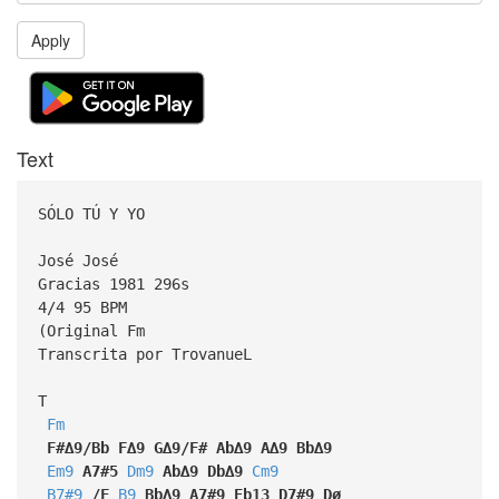
Apply
Text
SÓLO TÚ Y YO
José José
Gracias 1981 296s
4/4 95 BPM
(Original Fm
Transcrita por TrovanueL
T
Fm
F#∆9/Bb
F∆9
G∆9/F#
Ab∆9
A∆9
Bb∆9
Em9
A7#5
Dm9
Ab∆9
Db∆9
Cm9
B7#9
/F
B9
Bb∆9
A7#9
Eb13
D7#9
Dø