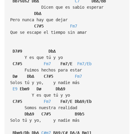
Bb7sus2
Db∆
C7
Db∆/Bb
Dicen que es sabio esperar
Db∆
Pero nunca hay que dejar
C7#5
Fm7
Que se escape el tiempo sin amar
D7#9
Db∆
Y es que tú y yo
C7#5
Fm7
Fm7/E
Fm7/Eb
Fuimos hechos para estar
Dø
Db∆
C7#5
Fm7
Solos tú y yo, y nadie más
E9
Ebm9
Dø
Db∆9
Y es que tú y yo
C7#5
Fm7
Fm7/E
Db∆9/Eb
Somos nuestra realidad
Db∆9
C7#5
B9b5
Solo tú y yo, y nadie más
Bbm9/Db
Db∆
C#m7
B∆9/C#
D∆/A
Bm11