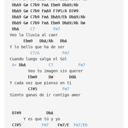
Db∆9
Gø
C7b9
Fm∆
Ebm9
Db∆9/Ab
Db∆9
Gø
C7b9
Fm∆9
F7#5/A
D7#9
Db∆9
Gø
C7b9
Fm∆
Db∆9/Eb
Db∆9/Ab
Db∆9
Gø
C7b9
Fm∆
Ebm9
Db∆9/Ab
Dø
Db∆
C7
Fm7
Veo la lluvia al caer
Ebm9
Db∆/Ab
Db∆
Y lo bello que ha de ser
C7/G
Fm7
Cuando luego salga el Sol
A+
Db∆
C7
Fm7
Veo tu imagen sin querer
Ebm9
Dø
Dd∆
Y cada vez que pienso en ti
C7#5
Fm7
Siento ganas de ir contigo amor
D7#9
Db∆
Y es que tú y yo
C7#5
Fm7
Fm7/E
Fm7/Eb