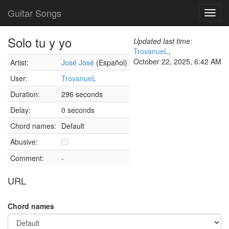
Guitar Songs
Toggl
navig
Solo tu y yo
Updated last time:
TrovanueL
,
October 22, 2025, 6:42 AM
Artist:
José José
(Español)
User:
TrovanueL
Duration:
296 seconds
Delay:
0 seconds
Chord names:
Default
Abusive:
Comment:
-
URL
Chord names