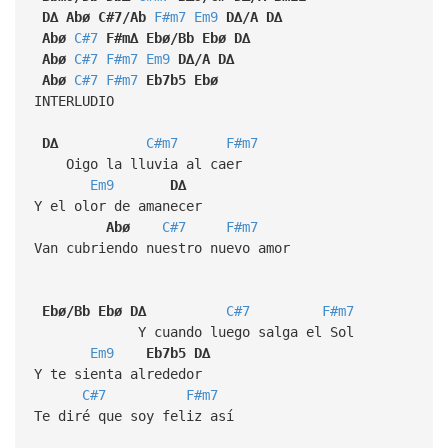
D∆
Abø
C#7/Ab
F#m7
Em9
D∆/A
D∆
Abø
C#7
F#m∆
Ebø/Bb
Ebø
D∆
Abø
C#7
F#m7
Em9
D∆/A
D∆
Abø
C#7
F#m7
Eb7b5
Ebø
INTERLUDIO
D∆
C#m7
F#m7
Oigo la lluvia al caer
Em9
D∆
Y el olor de amanecer
Abø
C#7
F#m7
Van cubriendo nuestro nuevo amor
Ebø/Bb
Ebø
D∆
C#7
F#m7
Y cuando luego salga el Sol
Em9
Eb7b5
D∆
Y te sienta alrededor
C#7
F#m7
Te diré que soy feliz así