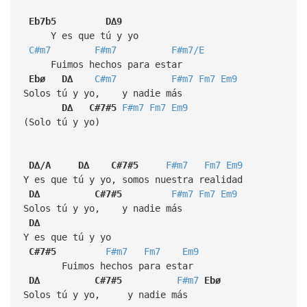
Eb7b5
D∆9
Y es que tú y yo
C#m7
F#m7
F#m7/E
Fuimos hechos para estar
Ebø
D∆
C#m7
F#m7
Fm7
Em9
Solos tú y yo, y nadie más
D∆
C#7#5
F#m7
Fm7
Em9
(Solo tú y yo)
D∆/A
D∆
C#7#5
F#m7
Fm7
Em9
Y es que tú y yo, somos nuestra realidad
D∆
C#7#5
F#m7
Fm7
Em9
Solos tú y yo, y nadie más
D∆
Y es que tú y yo
C#7#5
F#m7
Fm7
Em9
Fuimos hechos para estar
D∆
C#7#5
F#m7
Ebø
Solos tú y yo, y nadie más