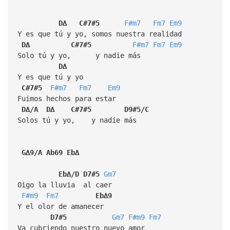
D∆
C#7#5
F#m7
Fm7
Em9
Y es que tú y yo, somos nuestra realidad
D∆
C#7#5
F#m7
Fm7
Em9
Solo tú y yo, y nadie más
D∆
Y es que tú y yo
C#7#5
F#m7
Fm7
Em9
Fuimos hechos para estar
D∆/A
D∆
C#7#5
D9#5/C
Solos tú y yo, y nadie más
G∆9/A
Ab69
Eb∆
Eb∆/D
D7#5
Gm7
Oigo la lluvia al caer
F#m9
Fm7
Eb∆9
Y el olor de amanecer
D7#5
Gm7
F#m9
Fm7
Va cubriendo nuestro nuevo amor