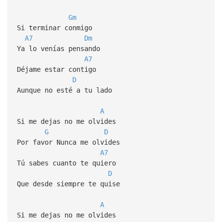
Gm
Si terminar conmigo
A7
Dm
Ya lo venías pensando
A7
Déjame estar contigo
D
Aunque no esté a tu lado
A
Si me dejas no me olvides
G
D
Por favor Nunca me olvides
A7
Tú sabes cuanto te quiero
D
Que desde siempre te quise
A
Si me dejas no me olvides