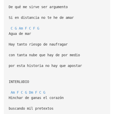
De qué me sirve ser argumento
Si en distancia no te he de amar
C
G
Am
F
C
F
G
Agua de mar
Hay tanto riesgo de naufragar
con tanta nube que hay de por medio
por esta historia no hay que apostar
INTERLUDIO
Am
F
C
G
Dm
F
C
G
Hinchar de ganas el corazón
buscando mil pretextos