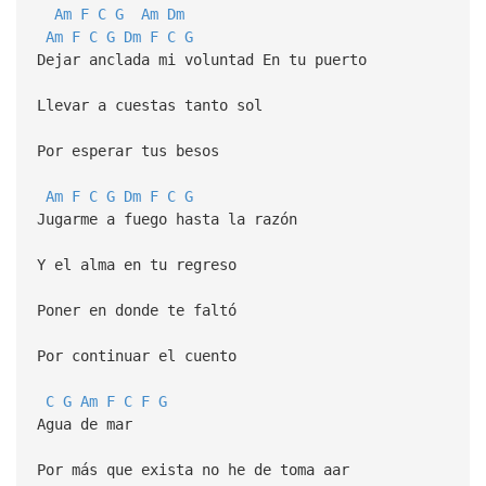
Am
F
C
G
Am
Dm
Am
F
C
G
Dm
F
C
G
Dejar anclada mi voluntad En tu puerto
Llevar a cuestas tanto sol
Por esperar tus besos
Am
F
C
G
Dm
F
C
G
Jugarme a fuego hasta la razón
Y el alma en tu regreso
Poner en donde te faltó
Por continuar el cuento
C
G
Am
F
C
F
G
Agua de mar
Por más que exista no he de toma aar