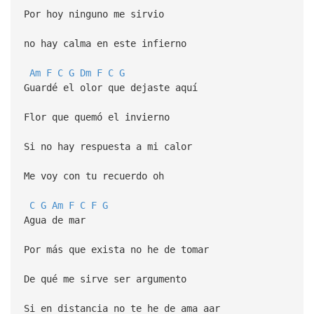
Por hoy ninguno me sirvio
no hay calma en este infierno
Am
F
C
G
Dm
F
C
G
Guardé el olor que dejaste aquí
Flor que quemó el invierno
Si no hay respuesta a mi calor
Me voy con tu recuerdo oh
C
G
Am
F
C
F
G
Agua de mar
Por más que exista no he de tomar
De qué me sirve ser argumento
Si en distancia no te he de ama aar