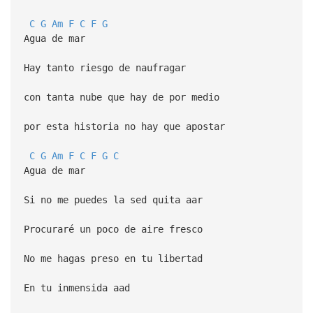
C
G
Am
F
C
F
G
Agua de mar
Hay tanto riesgo de naufragar
con tanta nube que hay de por medio
por esta historia no hay que apostar
C
G
Am
F
C
F
G
C
Agua de mar
Si no me puedes la sed quita aar
Procuraré un poco de aire fresco
No me hagas preso en tu libertad
En tu inmensida aad