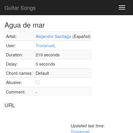
Guitar Songs
Toggl
navig
Agua de mar
Artist:
Alejandro Santiago
(Español)
User:
TrovanueL
Duration:
219 seconds
Delay:
0 seconds
Chord names:
Default
Abusive:
Comment:
-
URL
Updated last time:
TrovanueL
,