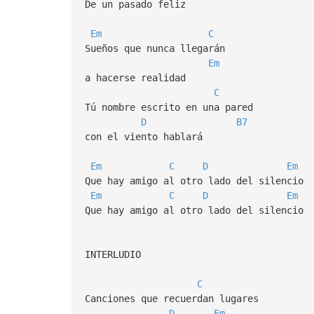
De un pasado feliz
Em
C
Sueños que nunca llegarán
Em
a hacerse realidad
C
Tú nombre escrito en una pared
D
B7
con el viento hablará
Em
C
D
Em
Que hay amigo al otro lado del silencio
Em
C
D
Em
Que hay amigo al otro lado del silencio
INTERLUDIO
C
Canciones que recuerdan lugares
D
Em