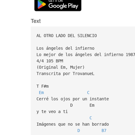
Text
AL OTRO LADO DEL SILENCIO
Los ángeles del infierno
Lo mejor de los ángeles del infierno 198
4/4 105 BPM
(Original Em, Mujer)
Transcrita por TrovanueL
T F#m
Em
C
Cerré los ojos por un instante
D Em
y te veo a ti
C
Imágenes que no se han borrado
D
B7