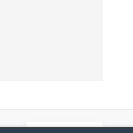
If you like Guitar Songs, you