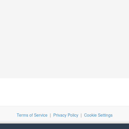
Terms of Service
|
Privacy Policy
|
Cookie Settings