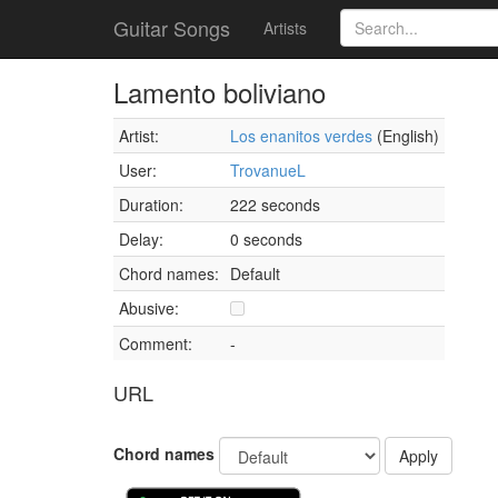
Guitar Songs
Artists
Lamento boliviano
Artist:
Los enanitos verdes
(English)
User:
TrovanueL
Duration:
222 seconds
Delay:
0 seconds
Chord names:
Default
Abusive:
Comment:
-
URL
Chord names
Apply