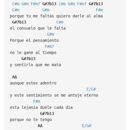
C#m
G#m
F#m7
G#7b13
C#m
G#m
F#m7
G#7b13
C#m
G#m
F#m
porque tu me faltas quiero darle al alma
G#7b13
C#m
el consuelo que le falta
G#m
Porque el pensamiento
F#m7
no le gane al tiempo
G#7b13
y sentirlo que me mata
A∆
aunque estes adentro
E/G#
y este sentimiento se me antoje eterno
F#m
esta lejania duele cada dia
G#7b13
porque no te tengo
A∆
E/G#