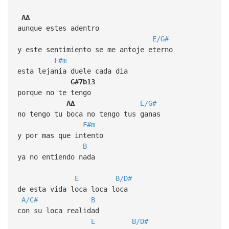
A∆
aunque estes adentro
E/G#
y este sentimiento se me antoje eterno
F#m
esta lejania duele cada dia
G#7b13
porque no te tengo
A∆
E/G#
no tengo tu boca no tengo tus ganas
F#m
y por mas que intento
B
ya no entiendo nada
E
B/D#
de esta vida loca loca loca
A/C#
B
con su loca realidad
E
B/D#