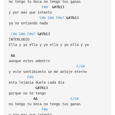
no tengo tu boca no tengo tus ganas
F#m
G#7b13
y por mas que intento
C#m
G#m
F#m7
G#7b13
ya no entiendo nada
C#m
G#m
F#m7
G#7b13
INTERLUDIO
Ella y yo ella y yo ella y yo ella y yo
A∆
aunque estes adentro
E/G#
y este sentimiento se me antoje eterno
F#m
esta lejania duele cada dia
G#7b13
porque no te tengo
A∆
E/G#
no tengo tu boca no tengo tus ganas
F#m
y por mas que intento