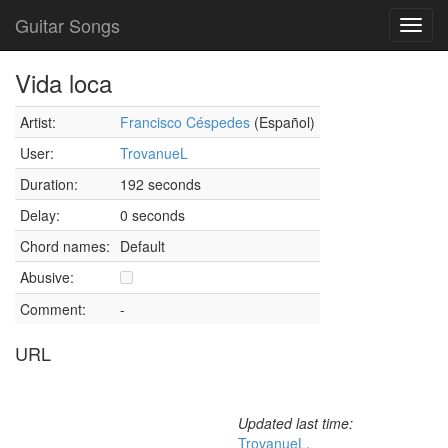
Guitar Songs
Toggl
navig
Vida loca
Artist:
Francisco Céspedes
(Español)
User:
TrovanueL
Duration:
192 seconds
Delay:
0 seconds
Chord names:
Default
Abusive:
Comment:
-
URL
Updated last time:
TrovanueL
,