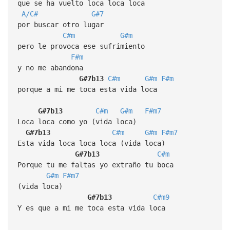
que se ha vuelto loca loca loca
A/C#
G#7
por buscar otro lugar
C#m
G#m
pero le provoca ese sufrimiento
F#m
y no me abandona
G#7b13
C#m
G#m
F#m
porque a mi me toca esta vida loca
G#7b13
C#m
G#m
F#m7
Loca loca como yo (vida loca)
G#7b13
C#m
G#m
F#m7
Esta vida loca loca loca (vida loca)
G#7b13
C#m
Porque tu me faltas yo extraño tu boca
G#m
F#m7
(vida loca)
G#7b13
C#m9
Y es que a mi me toca esta vida loca