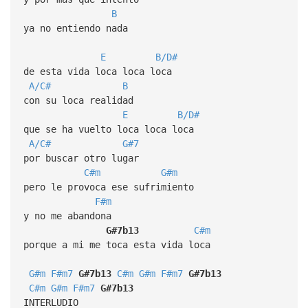
B
ya no entiendo nada
E
B/D#
de esta vida loca loca loca
A/C#
B
con su loca realidad
E
B/D#
que se ha vuelto loca loca loca
A/C#
G#7
por buscar otro lugar
C#m
G#m
pero le provoca ese sufrimiento
F#m
y no me abandona
G#7b13
C#m
porque a mi me toca esta vida loca
G#m
F#m7
G#7b13
C#m
G#m
F#m7
G#7b13
C#m
G#m
F#m7
G#7b13
INTERLUDIO