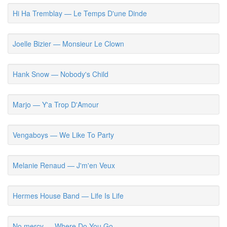
Hi Ha Tremblay — Le Temps D'une Dinde
Joelle Bizier — Monsieur Le Clown
Hank Snow — Nobody's Child
Marjo — Y'a Trop D'Amour
Vengaboys — We Like To Party
Melanie Renaud — J'm'en Veux
Hermes House Band — Life Is Life
No mercy — Where Do You Go