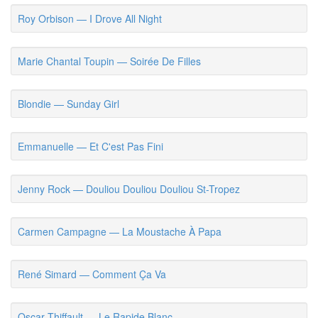
Roy Orbison — I Drove All Night
Marie Chantal Toupin — Soirée De Filles
Blondie — Sunday Girl
Emmanuelle — Et C'est Pas Fini
Jenny Rock — Douliou Douliou Douliou St-Tropez
Carmen Campagne — La Moustache À Papa
René Simard — Comment Ça Va
Oscar Thiffault — Le Rapide Blanc