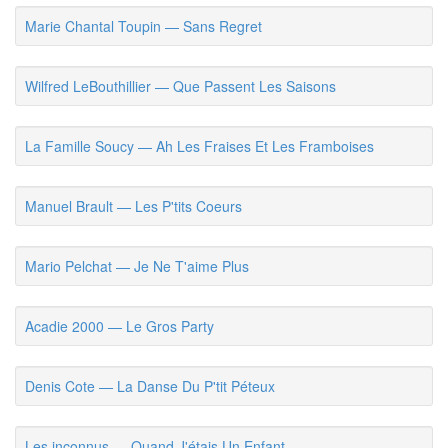
Marie Chantal Toupin — Sans Regret
Wilfred LeBouthillier — Que Passent Les Saisons
La Famille Soucy — Ah Les Fraises Et Les Framboises
Manuel Brault — Les P'tits Coeurs
Mario Pelchat — Je Ne T'aime Plus
Acadie 2000 — Le Gros Party
Denis Cote — La Danse Du P'tit Péteux
Les inconnus — Quand J'étais Un Enfant