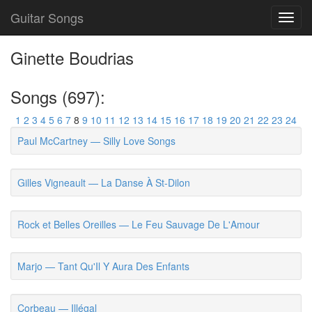
Guitar Songs
Toggl
navig
Ginette Boudrias
Songs (697):
1
2
3
4
5
6
7
8
9
10
11
12
13
14
15
16
17
18
19
20
21
22
23
24
Paul McCartney — Silly Love Songs
Gilles Vigneault — La Danse À St-Dilon
Rock et Belles Oreilles — Le Feu Sauvage De L'Amour
Marjo — Tant Qu'Il Y Aura Des Enfants
Corbeau — Illégal