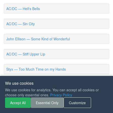
AC/DC — Hell's Bells
AC/DC — Sin City
John Ellison — Some Kind of Wonderful
AC/DC — Stiff Upper Lip
Styx — Too Much Time on my Hands
We use cookies
Styx — Mr Roboto
We use cookies for analytics. You can accept all cookies or
choose only essential ones.
Privacy Policy
AC/DC — Problem Child
Accept All
Essential Only
Customize