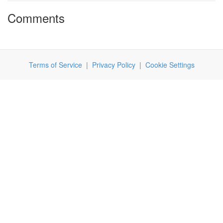
Comments
Terms of Service
|
Privacy Policy
|
Cookie Settings