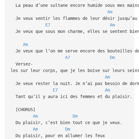
La peau d’une sultane encore humide sous mes main
Am
Je veux sentir les flammes de leur désir jusqu’au
E7
Am
Je veux que sous mon charme, elles se sentent bie
Am
Je veux que l’on me serve encore des bouteilles d
A7
Dm
Versez-
les sur leur corps, que je les boive sur leurs sein
Am
Je veux rester la nuit. Je n’ai pas besoin de dor
E7
Am
Tant qu’il y aura ici des femmes et du plaisir.
[CHORUS]
Am
Dm
Du plaisir, c’est bien tout ce que je veux.
Am
Dm
Du plaisir, pour en allumer les feux