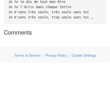
Je te le dis de tout mon être
Je te l'écris dans chaque lettre
Je m'sens très seule, très seule sans toi
Je m'sens très seule, trop seule sans toi …
Comments
Terms of Service
|
Privacy Policy
|
Cookie Settings