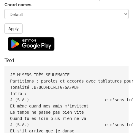
Chord names
Apply
Text
JE M'SENS TRÈS SEULEMARIE
Partitions : paroles et accords avec tablatures pou
Tonalité :B♭BCD♭DE♭EFG♭GA♭AB♭
Intro :
J (S.A.) e m'sens très seule, t
Et même quand mes amis m'invitent
Le temps ne passe pas bien vite
Quand tu es loin plus rien ne va
J (S.A.) e m'sens très seule, t
Et s'il arrive que je danse