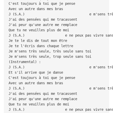
C'est toujours à toi que je pense
Avec un autre dans mes bras
J (S.A.) e m'sens très seule, t
J'ai des pensées qui me tracassent
J'ai peur qu'une autre me remplace
Que tu ne veuilles plus de moi
J (S.A.) e ne peux pas vivre sans 
Je te le dis de tout mon être
Je te l'écris dans chaque lettre
Je m'sens très seule, très seule sans toi
Je m'sens très seule, trop seule sans toi
(Instrumental) :
J (S.A.) e m'sens très seule, t
Et s'il arrive que je danse
C'est toujours à toi que je pense
Avec un autre dans mes bras
J (S.A.) e m'sens très seule, t
J'ai des pensées qui me tracassent
J'ai peur qu'une autre me remplace
Que tu ne veuilles plus de moi
J (S.A.) e ne peux pas vivre sans