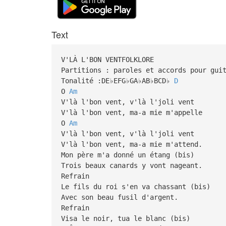
Text
V'LÀ L'BON VENTFOLKLORE
Partitions : paroles et accords pour gui
Tonalité :DE♭EFG♭GA♭AB♭BCD♭
D
O
Am
V'là l'bon vent, v'là l'joli vent
V'là l'bon vent, ma-a mie m'appelle
O
Am
V'là l'bon vent, v'là l'joli vent
V'là l'bon vent, ma-a mie m'attend.
Mon père m'a donné un étang (bis)
Trois beaux canards y vont nageant.
Refrain
Le fils du roi s'en va chassant (bis)
Avec son beau fusil d'argent.
Refrain
Visa le noir, tua le blanc (bis)