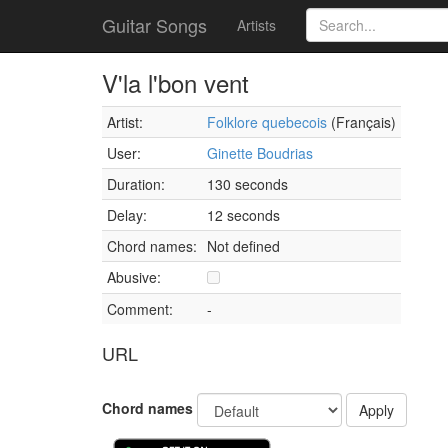
Guitar Songs
Artists
V'la l'bon vent
Artist:
Folklore quebecois
(Français)
User:
Ginette Boudrias
Duration:
130 seconds
Delay:
12 seconds
Chord names:
Not defined
Abusive:
Comment:
-
URL
Chord names
Apply