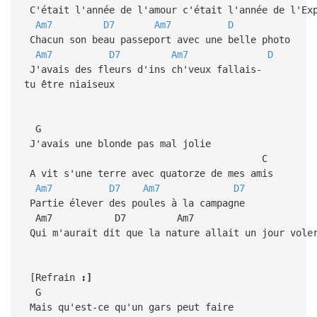
C'était l'année de l'amour c'était l'année de l'Ex
Am7
D7
Am7
D
Chacun son beau passeport avec une belle photo
Am7
D7
Am7
D
J'avais des fleurs d'ins ch'veux fallais-
tu être niaiseux
G
J'avais une blonde pas mal jolie
C
A vit s'une terre avec quatorze de mes amis
Am7
D7
Am7
D7
Partie élever des poules à la campagne
Am7 D7 Am7 
Qui m'aurait dit que la nature allait un jour vole
[Refrain
:]
G
Mais qu'est-ce qu'un gars peut faire