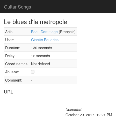
Guitar Songs
Le blues d'la metropole
Artist:
Beau Dommage
(Français)
User:
Ginette Boudrias
Duration:
130 seconds
Delay:
12 seconds
Chord names:
Not defined
Abusive:
Comment:
-
URL
Uploaded:
October 29, 2017, 12:21 PM