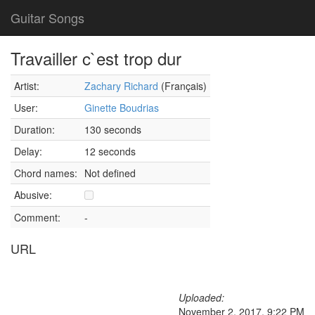
Guitar Songs
Travailler c`est trop dur
Artist:
Zachary Richard
(Français)
User:
Ginette Boudrias
Duration:
130 seconds
Delay:
12 seconds
Chord names:
Not defined
Abusive:
Comment:
-
URL
Uploaded:
November 2, 2017, 9:22 PM