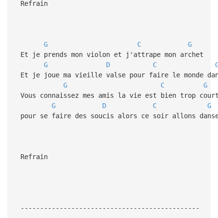
Refrain
G
C
G
Et je prends mon violon et j'attrape mon archet
G
D
C
Et je joue ma vieille valse pour faire le monde da
G
C
G
Vous connaissez mes amis la vie est bien trop cour
G
D
C
G
pour se faire des soucis alors ce soir allons dans
Refrain
----------------------------------------------
--------------------------