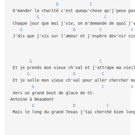
D
C
D'mander la charité c'est quequ'chose qu'j'peux pa
G
C
Chaque jour que moi j'vie, on m'demande de quoi j'
G
D
C
G
J'dis que j'vis sur l'amour et j'espère dev'nir vi
G
C
Et je prends mon vieux ch'val et j'attrape ma viei
G
D
C
Et je selle mon vieux ch'val pour aller chercher m
G
C
G
Vers un grand bout de glace de St-
Antoine à Beaumont
G
D
C
Mais le long du grand Texas j'tai cherché bien lon